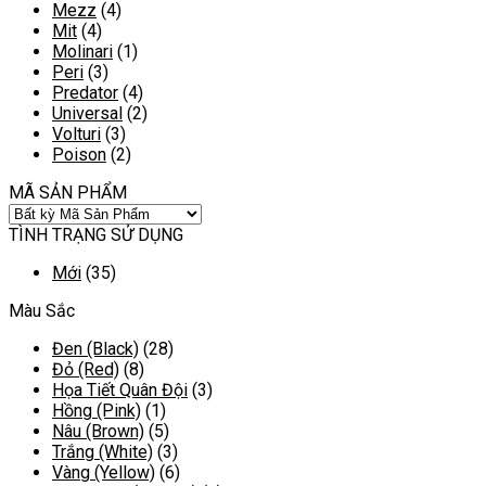
Mezz
(4)
Mit
(4)
Molinari
(1)
Peri
(3)
Predator
(4)
Universal
(2)
Volturi
(3)
Poison
(2)
MÃ SẢN PHẨM
TÌNH TRẠNG SỬ DỤNG
Mới
(35)
Màu Sắc
Đen (Black)
(28)
Đỏ (Red)
(8)
Họa Tiết Quân Đội
(3)
Hồng (Pink)
(1)
Nâu (Brown)
(5)
Trắng (White)
(3)
Vàng (Yellow)
(6)