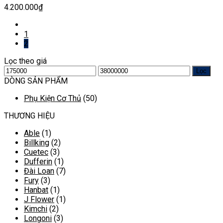
4.200.000
₫
1
2
Lọc theo giá
Giá
Giá
Lọc
thấp
cao
DÒNG SẢN PHẨM
nhất
nhất
Phụ Kiện Cơ Thủ
(50)
THƯƠNG HIỆU
Able
(1)
Billking
(2)
Cuetec
(3)
Dufferin
(1)
Đài Loan
(7)
Fury
(3)
Hanbat
(1)
J Flower
(1)
Kimchi
(2)
Longoni
(3)