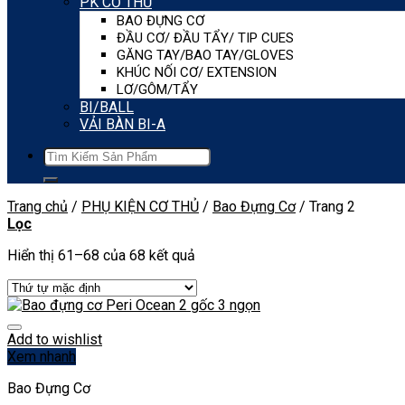
PK CƠ THỦ
BAO ĐỰNG CƠ
ĐẦU CƠ/ ĐẦU TẨY/ TIP CUES
GĂNG TAY/BAO TAY/GLOVES
KHÚC NỐI CƠ/ EXTENSION
LƠ/GÔM/TẨY
BI/BALL
VẢI BÀN BI-A
Tìm
kiếm:
Trang chủ
/
PHỤ KIỆN CƠ THỦ
/
Bao Đựng Cơ
/
Trang 2
Lọc
Hiển thị 61–68 của 68 kết quả
Add to wishlist
Xem nhanh
Bao Đựng Cơ