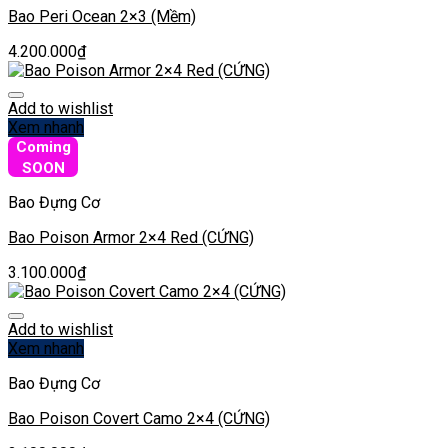
Bao Peri Ocean 2×3 (Mềm)
4.200.000
₫
Add to wishlist
Xem nhanh
Coming
SOON
Bao Đựng Cơ
Bao Poison Armor 2×4 Red (CỨNG)
3.100.000
₫
Add to wishlist
Xem nhanh
Bao Đựng Cơ
Bao Poison Covert Camo 2×4 (CỨNG)