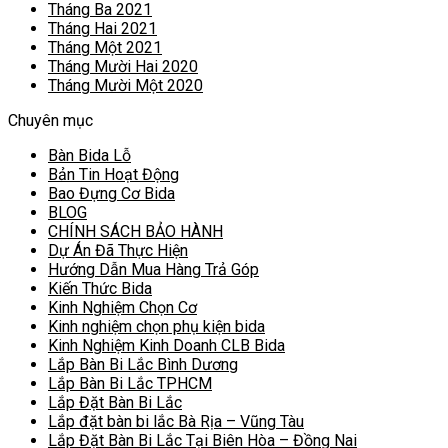
Tháng Ba 2021
Tháng Hai 2021
Tháng Một 2021
Tháng Mười Hai 2020
Tháng Mười Một 2020
Chuyên mục
Bàn Bida Lỗ
Bản Tin Hoạt Động
Bao Đựng Cơ Bida
BLOG
CHÍNH SÁCH BẢO HÀNH
Dự Án Đã Thực Hiện
Hướng Dẫn Mua Hàng Trả Góp
Kiến Thức Bida
Kinh Nghiệm Chọn Cơ
Kinh nghiệm chọn phụ kiện bida
Kinh Nghiệm Kinh Doanh CLB Bida
Lắp Bàn Bi Lắc Bình Dương
Lắp Bàn Bi Lắc TPHCM
Lắp Đặt Bàn Bi Lắc
Lắp đặt bàn bi lắc Bà Rịa – Vũng Tàu
Lắp Đặt Bàn Bi Lắc Tại Biên Hòa – Đồng Nai