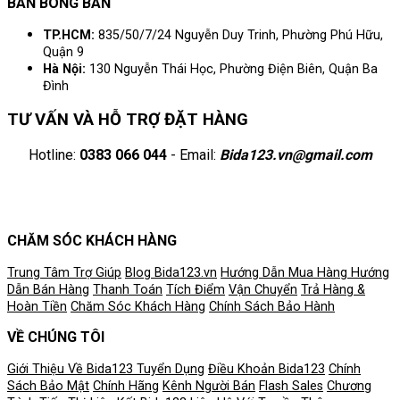
BÀN BÓNG BÀN
TP.HCM:
835/50/7/24 Nguyễn Duy Trinh, Phường Phú Hữu,
Quận 9
Hà Nội:
130 Nguyễn Thái Học, Phường Điện Biên, Quận Ba
Đình
TƯ VẤN VÀ HỖ TRỢ ĐẶT HÀNG
Hotline:
0383 066 044
- Email:
Bida123.vn@gmail.com
CHĂM SÓC KHÁCH HÀNG
Trung Tâm Trợ Giúp
Blog Bida123.vn
Hướng Dẫn Mua Hàng
Hướng
Dẫn Bán Hàng
Thanh Toán
Tích Điểm
Vận Chuyển
Trả Hàng &
Hoàn Tiền
Chăm Sóc Khách Hàng
Chính Sách Bảo Hành
VỀ CHÚNG TÔI
Giới Thiệu Về Bida123
Tuyển Dụng
Điều Khoản
Bida123
Chính
Sách Bảo Mật
Chính Hãng
Kênh Người Bán
Flash Sales
Chương