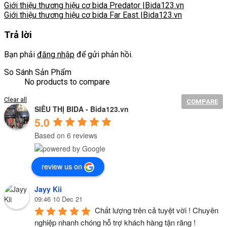
Giới thiệu thương hiệu cơ bida Predator |Bida123.vn
Giới thiệu thương hiệu cơ bida Far East |Bida123.vn
Trả lời
Bạn phải
đăng nhập
để gửi phản hồi.
So Sánh Sản Phẩm
No products to compare
Clear all
COMPARE
SIÊU THỊ BIDA - Bida123.vn
5.0
Based on 6 reviews
review us on
Jayy Kii
09:46 10 Dec 21
Chất lượng trên cả tuyệt vời ! Chuyên 
nghiệp nhanh chóng hỗ trợ khách hàng tận răng !