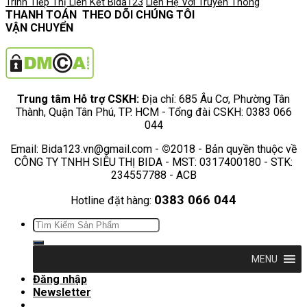
Trình Tiếp Thị Liên Kết
Bida123
Liên Hệ Với Truyền Thông
THANH TOÁN
THEO DÕI CHÚNG TÔI
VẬN CHUYỂN
Trung tâm Hỗ trợ CSKH:
Địa chỉ: 685 Âu Cơ, Phường Tân
Thành, Quận Tân Phú, TP. HCM - Tổng đài CSKH: 0383 066
044
Email: Bida123.vn@gmail.com -
©
2018 - Bản quyền thuộc về
CÔNG TY TNHH SIÊU THỊ BIDA - MST: 0317400180 - STK:
234557788 - ACB
0383 066 044
Hotline đặt hàng:
Tìm
kiếm:
MENU
Đăng nhập
Newsletter