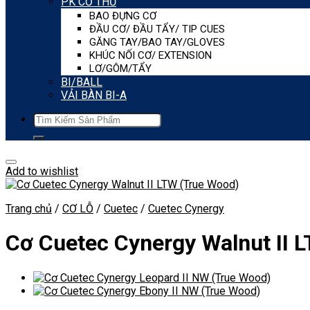
PK CƠ THỦ
BAO ĐỰNG CƠ
ĐẦU CƠ/ ĐẦU TẨY/ TIP CUES
GĂNG TAY/BAO TAY/GLOVES
KHÚC NỐI CƠ/ EXTENSION
LƠ/GÔM/TẨY
BI/BALL
VẢI BÀN BI-A
Tìm
kiếm:
Add to wishlist
Trang chủ
/
CƠ LỖ
/
Cuetec
/
Cuetec Cynergy
Cơ Cuetec Cynergy Walnut II 