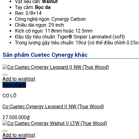
Vật liệu cán:
Walnut
Tay cầm:
Bọc da
Ren: 3/8×14
Công nghệ ngọn: Cynergy Carbon
Chiều dài ngọn: 29 inch
Kích cỡ ngọn: 11.8mm hoặc 12.5mm
Đầu tẩy tiêu chuẩn: Tiger® Sniper Laminated (soft)
Trọng lượng gậy tiêu chuẩn: 19oz (có thể điều chỉnh 0.25o
Sản phẩm Cuetec Cynergy khác
Add to wishlist
Xem nhanh
CƠ LỖ
Cơ Cuetec Cynergy Leopard II NW (True Wood)
27.500.000
₫
Add to wishlist