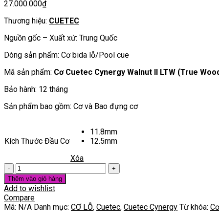
27.000.000
₫
Thương hiệu:
CUETEC
Nguồn gốc – Xuất xứ: Trung Quốc
Dòng sản phẩm: Cơ bida lỗ/Pool cue
Mã sản phẩm:
Cơ Cuetec Cynergy Walnut II LTW (True Woo
Bảo hành: 12 tháng
Sản phẩm bao gồm: Cơ và Bao đựng cơ
11.8mm
Kích Thước Đầu Cơ
12.5mm
Xóa
Cơ
Cuetec
Thêm vào giỏ hàng
Cynergy
Add to wishlist
Walnut
Compare
II
Mã:
N/A
Danh mục:
CƠ LỖ
,
Cuetec
,
Cuetec Cynergy
Từ khóa:
Cơ
LTW