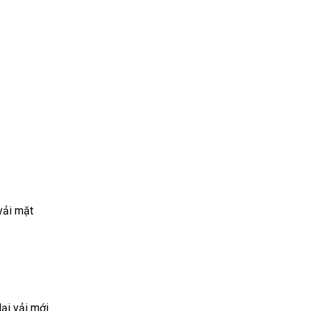
vải mặt
ại vải mới.