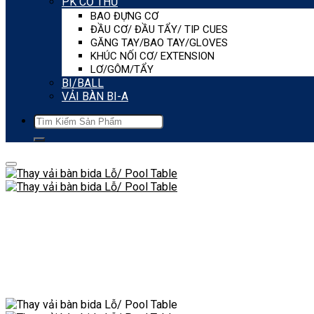
PK CƠ THỦ
BAO ĐỰNG CƠ
ĐẦU CƠ/ ĐẦU TẨY/ TIP CUES
GĂNG TAY/BAO TAY/GLOVES
KHÚC NỐI CƠ/ EXTENSION
LƠ/GÔM/TẨY
BI/BALL
VẢI BÀN BI-A
Tìm
kiếm: