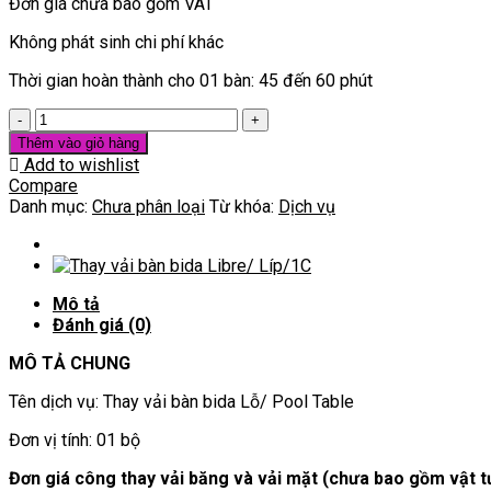
Đơn giá chưa bao gồm VAT
Không phát sinh chi phí khác
Thời gian hoàn thành cho 01 bàn: 45 đến 60 phút
[Dịch
vụ
Thêm vào giỏ hàng
CLB
Add to wishlist
Bida]
Compare
Báo
Danh mục:
Chưa phân loại
Từ khóa:
Dịch vụ
giá
thay
Vải
bàn
Mô tả
bida
Đánh giá (0)
Lỗ/
Pool
MÔ TẢ CHUNG
Table
cho
Tên dịch vụ: Thay vải bàn bida Lỗ/ Pool Table
01
bàn
Đơn vị tính: 01 bộ
số
lượng
Đơn giá công thay vải băng và vải mặt (chưa bao gồm vật t