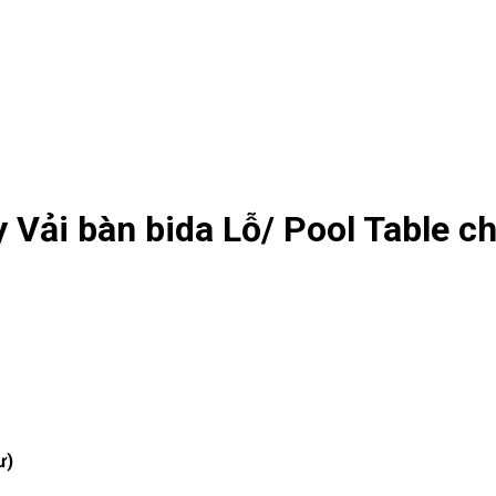
y Vải bàn bida Lỗ/ Pool Table c
ư)