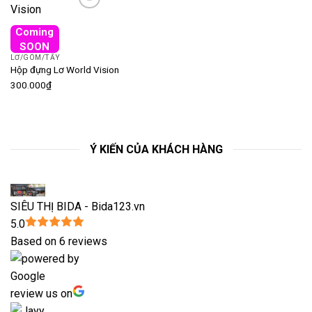
Add to wishlist
Coming
SOON
LƠ/GÔM/TẨY
Hộp đựng Lơ World Vision
300.000
₫
Ý KIẾN CỦA KHÁCH HÀNG
SIÊU THỊ BIDA - Bida123.vn
5.0
Based on 6 reviews
review us on