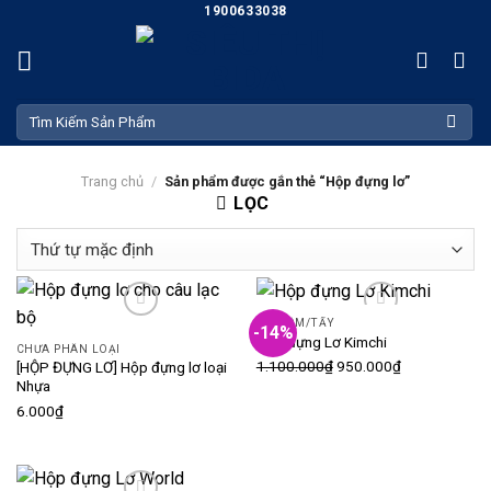
Skip
1900633038
to
content
Tìm
kiếm:
Trang chủ
/
Sản phẩm được gắn thẻ “Hộp đựng lơ”
LỌC
LƠ/GÔM/TẨY
-14%
Add to wishlist
Add to wishlist
Hộp đựng Lơ Kimchi
CHƯA PHÂN LOẠI
1.100.000
₫
950.000
₫
[HỘP ĐỰNG LƠ] Hộp đựng lơ loại
Nhựa
6.000
₫