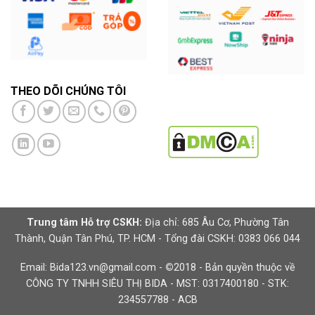
THEO DÕI CHÚNG TÔI
Trung tâm Hỗ trợ CSKH:
Địa chỉ: 685 Âu Cơ, Phường Tân
Thành, Quận Tân Phú, TP. HCM - Tổng đài CSKH: 0383 066 044
Email: Bida123.vn@gmail.com -
©
2018 - Bản quyền thuộc về
CÔNG TY TNHH SIÊU THỊ BIDA - MST: 0317400180 - STK:
234557788 - ACB