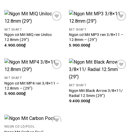
Add
Add
to
to
MIT SHAFT
MIT SHAFT
wishlist
wishlist
Ngọn cơ Mit MIQ ren Uniloc
Ngọn cơ Mit MP3 ren 3/8×11 –
12.8mm (29″)
12.8mm – (29″)
4.900.000
₫
5.900.000
₫
Add
Add
to
to
MIT SHAFT
wishlist
wishlist
Ngọn cơ Mit MP4 ren 3/8×11 –
MIT SHAFT
12.8mm – (29″)
Ngọn Mit Black Arrow 3/8×11/
5.900.000
₫
Radial 12.5mm (29″)
9.400.000
₫
NGỌN CƠ LỖ/POOL
Add
Ngọn Mit Carbon Pool