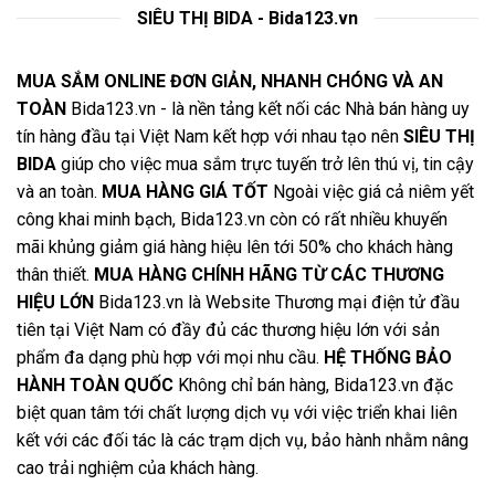
SIÊU THỊ BIDA - Bida123.vn
MUA SẮM ONLINE ĐƠN GIẢN, NHANH CHÓNG VÀ AN
TOÀN
Bida123.vn - là nền tảng kết nối các Nhà bán hàng uy
tín hàng đầu tại Việt Nam kết hợp với nhau tạo nên
SIÊU THỊ
BIDA
giúp cho việc mua sắm trực tuyến trở lên thú vị, tin cậy
và an toàn.
MUA HÀNG GIÁ TỐT
Ngoài việc giá cả niêm yết
công khai minh bạch, Bida123.vn còn có rất nhiều khuyến
mãi khủng giảm giá hàng hiệu lên tới 50% cho khách hàng
thân thiết.
MUA HÀNG CHÍNH HÃNG TỪ CÁC THƯƠNG
HIỆU LỚN
Bida123.vn là Website Thương mại điện tử đầu
tiên tại Việt Nam có đầy đủ các thương hiệu lớn với sản
phẩm đa dạng phù hợp với mọi nhu cầu.
HỆ THỐNG BẢO
HÀNH TOÀN QUỐC
Không chỉ bán hàng, Bida123.vn đặc
biệt quan tâm tới chất lượng dịch vụ với việc triển khai liên
kết với các đối tác là các trạm dịch vụ, bảo hành nhằm nâng
cao trải nghiệm của khách hàng.