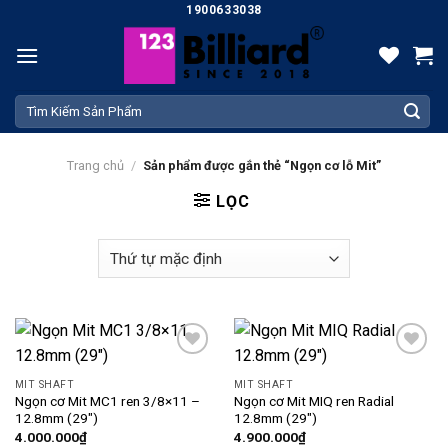
Skip
1900633038
to
content
Tìm
kiếm:
Trang chủ
/
Sản phẩm được gắn thẻ “Ngọn cơ lỗ Mit”
LỌC
Add
Add
to
to
MIT SHAFT
MIT SHAFT
wishlist
wishlist
Ngọn cơ Mit MC1 ren 3/8×11 –
Ngọn cơ Mit MIQ ren Radial
12.8mm (29″)
12.8mm (29″)
4.000.000
₫
4.900.000
₫