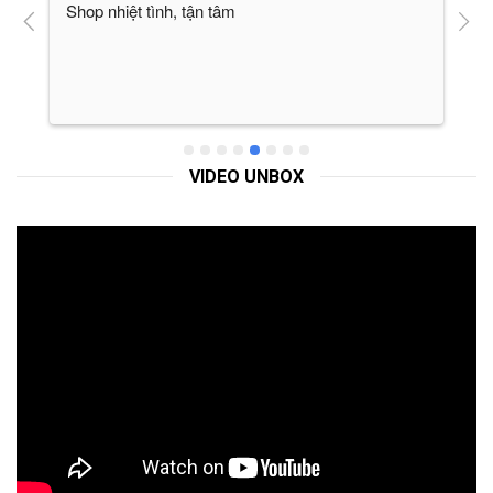
Shop nhiệt tình, tận tâm
L
c
h
đ
v
đ
c
VIDEO UNBOX
đ