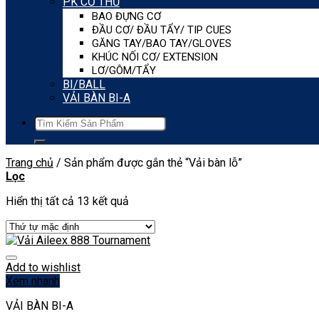
PK CƠ THỦ
BAO ĐỰNG CƠ
ĐẦU CƠ/ ĐẦU TẨY/ TIP CUES
GĂNG TAY/BAO TAY/GLOVES
KHÚC NỐI CƠ/ EXTENSION
LƠ/GÔM/TẨY
BI/BALL
VẢI BÀN BI-A
Tìm
kiếm:
Trang chủ
/
Sản phẩm được gắn thẻ “Vải bàn lỗ”
Lọc
Hiển thị tất cả 13 kết quả
Add to wishlist
Xem nhanh
VẢI BÀN BI-A