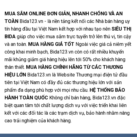
MUA SẮM ONLINE ĐƠN GIẢN, NHANH CHÓNG VÀ AN
TOÀN
Bida123.vn - là nền tảng kết nối các Nhà bán hàng uy
tín hàng đầu tại Việt Nam kết hợp với nhau tạo nên
SIÊU THỊ
BIDA
giúp cho việc mua sắm trực tuyến trở lên thú vị, tin cậy
và an toàn.
MUA HÀNG GIÁ TỐT
Ngoài việc giá cả niêm yết
công khai minh bạch, Bida123.vn còn có rất nhiều khuyến
mãi khủng giảm giá hàng hiệu lên tới 50% cho khách hàng
thân thiết.
MUA HÀNG CHÍNH HÃNG TỪ CÁC THƯƠNG
HIỆU LỚN
Bida123.vn là Website Thương mại điện tử đầu
tiên tại Việt Nam có đầy đủ các thương hiệu lớn với sản
phẩm đa dạng phù hợp với mọi nhu cầu.
HỆ THỐNG BẢO
HÀNH TOÀN QUỐC
Không chỉ bán hàng, Bida123.vn đặc
biệt quan tâm tới chất lượng dịch vụ với việc triển khai liên
kết với các đối tác là các trạm dịch vụ, bảo hành nhằm nâng
cao trải nghiệm của khách hàng.