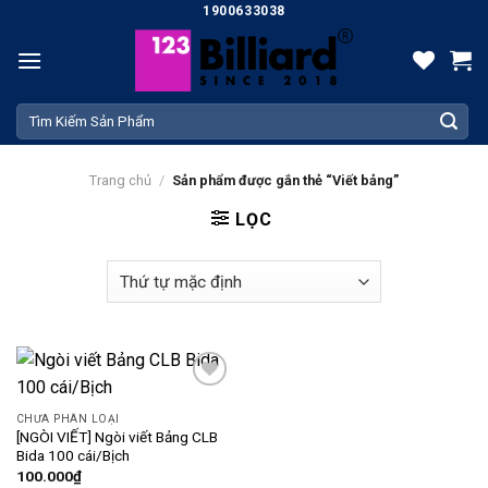
Skip
1900633038
to
content
Tìm
kiếm:
Trang chủ
/
Sản phẩm được gắn thẻ “Viết bảng”
LỌC
Add
to
CHƯA PHÂN LOẠI
wishlist
[NGÒI VIẾT] Ngòi viết Bảng CLB
Bida 100 cái/Bịch
100.000
₫