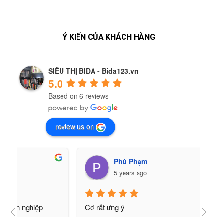
Ý KIẾN CỦA KHÁCH HÀNG
SIÊU THỊ BIDA - Bida123.vn
5.0
Based on 6 reviews
review us on
Phú Phạm
5 years ago
Cơ rất ưng ý
H