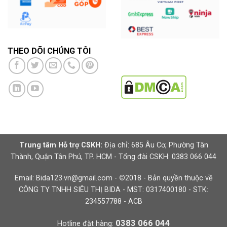
THEO DÕI CHÚNG TÔI
Trung tâm Hỗ trợ CSKH:
Địa chỉ: 685 Âu Cơ, Phường Tân
Thành, Quận Tân Phú, TP. HCM - Tổng đài CSKH: 0383 066 044
Email: Bida123.vn@gmail.com -
©
2018 - Bản quyền thuộc về
CÔNG TY TNHH SIÊU THỊ BIDA - MST: 0317400180 - STK:
234557788 - ACB
0383 066 044
Hotline đặt hàng: