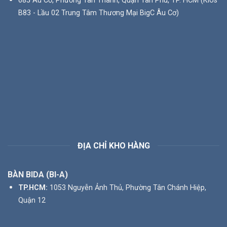
685 Âu Cơ, Phường Tân Thành, Quận Tân Phú, TP. HCM (Kios
B83 - Lầu 02 Trung Tâm Thương Mại BigC Âu Cơ)
ĐỊA CHỈ KHO HÀNG
BÀN BIDA (BI-A)
TP.HCM:
1053 Nguyễn Ảnh Thủ, Phường Tân Chánh Hiệp,
Quận 12