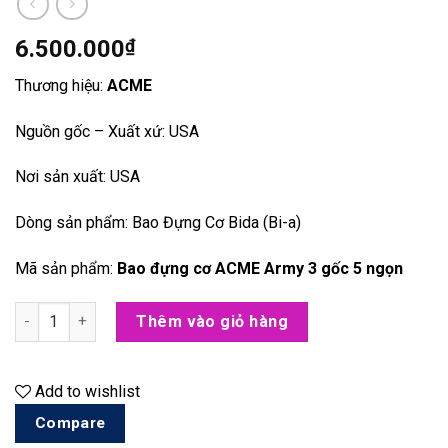
6.500.000
₫
Thương hiệu:
ACME
Nguồn gốc – Xuất xứ: USA
Nơi sản xuất: USA
Dòng sản phẩm: Bao Đựng Cơ Bida (Bi-a)
Mã sản phẩm:
Bao đựng cơ ACME Army 3 gốc 5 ngọn
[PHỤ KIỆN BIDA] Bao đựng cơ ACME Army 3 gốc 5 ngọn số lượn
Thêm vào giỏ hàng
Add to wishlist
Compare