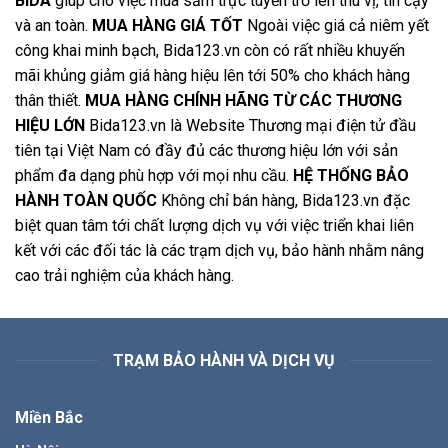
BIDA
giúp cho việc mua sắm trực tuyến trở lên thú vị, tin cậy
và an toàn.
MUA HÀNG GIÁ TỐT
Ngoài việc giá cả niêm yết
công khai minh bạch, Bida123.vn còn có rất nhiều khuyến
mãi khủng giảm giá hàng hiệu lên tới 50% cho khách hàng
thân thiết.
MUA HÀNG CHÍNH HÃNG TỪ CÁC THƯƠNG
HIỆU LỚN
Bida123.vn là Website Thương mại điện tử đầu
tiên tại Việt Nam có đầy đủ các thương hiệu lớn với sản
phẩm đa dạng phù hợp với mọi nhu cầu.
HỆ THỐNG BẢO
HÀNH TOÀN QUỐC
Không chỉ bán hàng, Bida123.vn đặc
biệt quan tâm tới chất lượng dịch vụ với việc triển khai liên
kết với các đối tác là các trạm dịch vụ, bảo hành nhằm nâng
cao trải nghiệm của khách hàng.
TRẠM BẢO HÀNH VÀ DỊCH VỤ
Miền Bắc