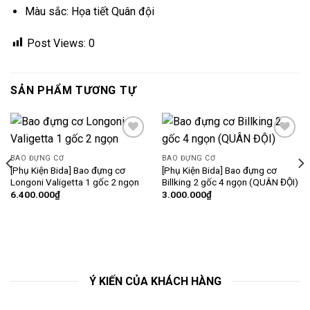
Màu sắc: Họa tiết Quân đội
Post Views:
0
Coming
SẢN PHẨM TƯƠNG TỰ
SOON
Add
Add
to
to
BAO ĐỰNG CƠ
BAO ĐỰNG CƠ
wishlist
wishlist
[Phụ Kiện Bida] Bao đựng cơ
[Phụ Kiện Bida] Bao đựng cơ
Longoni Valigetta 1 gốc 2 ngọn
Billking 2 gốc 4 ngọn (QUÂN ĐỘI)
6.400.000
₫
3.000.000
₫
Ý KIẾN CỦA KHÁCH HÀNG