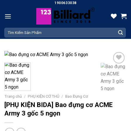
Skip
1900633038
to
content
Tìm
kiếm:
Add
to
wishlist
Trang chủ
/
PHỤ KIỆN CƠ THỦ
/
Bao Đựng Cơ
[PHỤ KIỆN BIDA] Bao đựng cơ ACME
Army 3 gốc 5 ngọn