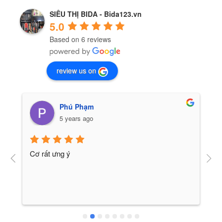
SIÊU THỊ BIDA - Bida123.vn
5.0
Based on 6 reviews
review us on
Phú Phạm
5 years ago
Cơ rất ưng ý
H
v