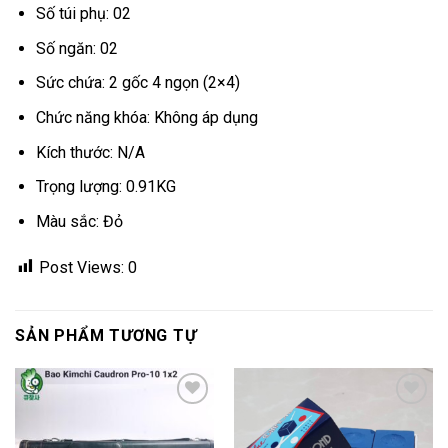
Số túi phụ: 02
Số ngăn: 02
Sức chứa: 2 gốc 4 ngọn (2×4)
Chức năng khóa: Không áp dụng
Kích thước: N/A
Trọng lượng: 0.91KG
Màu sắc: Đỏ
Post Views:
0
SẢN PHẨM TƯƠNG TỰ
Add
Add
to
to
wishlist
wishlist