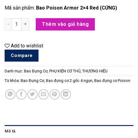
Mã sản phẩm:
Bao Poison Armor 2×4 Red (CỨNG)
Bao Poison Armor 2x4 Red (CỨNG) số lượng
Thêm vào giỏ hàng
Add to wishlist
Compare
Danh mục:
Bao Đựng Cơ
,
PHỤ KIỆN CƠ THỦ
,
THƯƠNG HIỆU
Từ khóa:
Bao Đựng Cơ
,
Bao đựng cơ 2 gốc 4 ngọn
,
Bao đựng cơ Poison
Mô tả