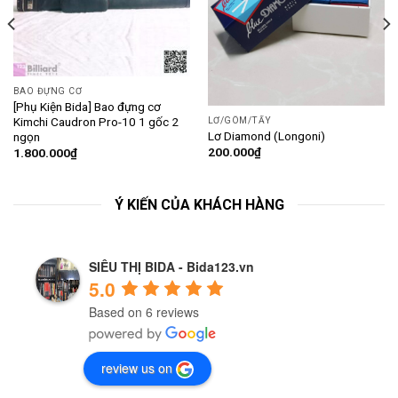
BAO ĐỰNG CƠ
[Phụ Kiện Bida] Bao đựng cơ
Kimchi Caudron Pro-10 1 gốc 2
LƠ/GÔM/TẨY
Lơ Diamond (Longoni)
ngọn
200.000
₫
1.800.000
₫
Ý KIẾN CỦA KHÁCH HÀNG
SIÊU THỊ BIDA - Bida123.vn
5.0
Based on 6 reviews
review us on