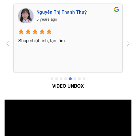
Nguyễn Thị Thanh Thuỳ
5 years ago
Shop nhiệt tình, tận tâm
L
c
h
đ
v
đ
c
VIDEO UNBOX
đ