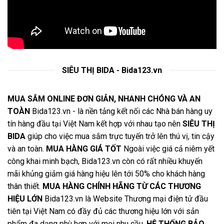
SIÊU THỊ BIDA - Bida123.vn
MUA SẮM ONLINE ĐƠN GIẢN, NHANH CHÓNG VÀ AN
TOÀN
Bida123.vn - là nền tảng kết nối các Nhà bán hàng uy
tín hàng đầu tại Việt Nam kết hợp với nhau tạo nên
SIÊU THỊ
BIDA
giúp cho việc mua sắm trực tuyến trở lên thú vị, tin cậy
và an toàn.
MUA HÀNG GIÁ TỐT
Ngoài việc giá cả niêm yết
công khai minh bạch, Bida123.vn còn có rất nhiều khuyến
mãi khủng giảm giá hàng hiệu lên tới 50% cho khách hàng
thân thiết.
MUA HÀNG CHÍNH HÃNG TỪ CÁC THƯƠNG
HIỆU LỚN
Bida123.vn là Website Thương mại điện tử đầu
tiên tại Việt Nam có đầy đủ các thương hiệu lớn với sản
phẩm đa dạng phù hợp với mọi nhu cầu.
HỆ THỐNG BẢO