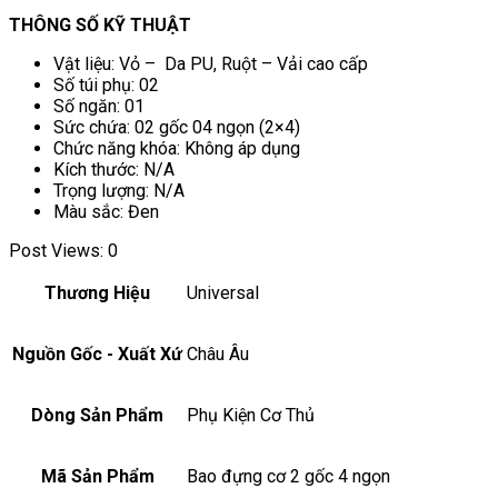
THÔNG SỐ KỸ THUẬT
Vật liệu: Vỏ – Da PU, Ruột – Vải cao cấp
Số túi phụ: 02
Số ngăn: 01
Sức chứa: 02 gốc 04 ngọn (2×4)
Chức năng khóa: Không áp dụng
Kích thước: N/A
Trọng lượng: N/A
Màu sắc: Đen
Post Views:
0
Thương Hiệu
Universal
Nguồn Gốc - Xuất Xứ
Châu Âu
Dòng Sản Phẩm
Phụ Kiện Cơ Thủ
Mã Sản Phẩm
Bao đựng cơ 2 gốc 4 ngọn