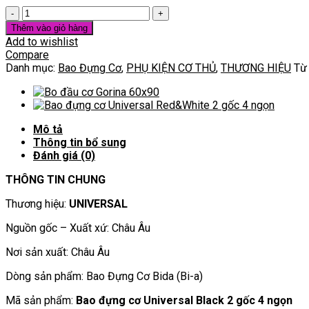
[PHỤ
KIỆN
Thêm vào giỏ hàng
BIDA]
Add to wishlist
Bao
Compare
đựng
Danh mục:
Bao Đựng Cơ
,
PHỤ KIỆN CƠ THỦ
,
THƯƠNG HIỆU
Từ
cơ
Universal
Black
2
Mô tả
gốc
Thông tin bổ sung
4
Đánh giá (0)
ngọn
số
THÔNG TIN CHUNG
lượng
Thương hiệu:
UNIVERSAL
Nguồn gốc – Xuất xứ: Châu Âu
Nơi sản xuất: Châu Âu
Dòng sản phẩm: Bao Đựng Cơ Bida (Bi-a)
Mã sản phẩm:
Bao đựng cơ Universal Black 2 gốc 4 ngọn