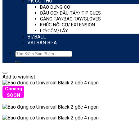
PK CƠ THỦ
BAO ĐỰNG CƠ
ĐẦU CƠ/ ĐẦU TẨY/ TIP CUES
GĂNG TAY/BAO TAY/GLOVES
KHÚC NỐI CƠ/ EXTENSION
LƠ/GÔM/TẨY
BI/BALL
VẢI BÀN BI-A
Tìm
kiếm:
Add to wishlist
Coming
SOON