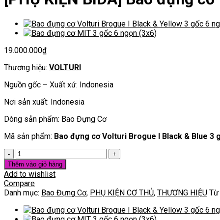
19.000.000
₫
Thương hiệu:
VOLTURI
Nguồn gốc – Xuất xứ: Indonesia
Nơi sản xuất: Indonesia
Dòng sản phẩm: Bao Đựng Cơ
Mã sản phẩm:
Bao đựng cơ Volturi Brogue I Black & Blue 3 
[PHỤ
KIỆN
Thêm vào giỏ hàng
BIDA]
Add to wishlist
Bao
Compare
đựng
Danh mục:
Bao Đựng Cơ
,
PHỤ KIỆN CƠ THỦ
,
THƯƠNG HIỆU
Từ
cơ
Volturi
Brogue