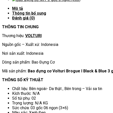
I
Mô tả
Black
Thông tin bổ sung
&
Đánh giá (0)
Blue
3
THÔNG TIN CHUNG
gốc
6
Thương hiệu:
VOLTURI
ngọn
số
Nguồn gốc – Xuất xứ: Indonesia
lượng
Nơi sản xuất: Indonesia
Dòng sản phẩm: Bao Đựng Cơ
Mã sản phẩm:
Bao đựng cơ Volturi Brogue I Black & Blue 3 
THÔNG SỐ KỸ THUẬT
Chất liệu: Bên ngoài- Da thật , Bên trong – Vải sa tin
Kích thước: N/A
Số túi phụ: 02
Trọng lượng: N/A KG
Sức chứa: 03 gốc 06 ngọn (3×6)
Màu sắc: Xanh Đen