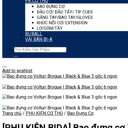
PK CƠ THỦ
BAO ĐỰNG CƠ
ĐẦU CƠ/ ĐẦU TẨY/ TIP CUES
GĂNG TAY/BAO TAY/GLOVES
KHÚC NỐI CƠ/ EXTENSION
LƠ/GÔM/TẨY
BI/BALL
VẢI BÀN BI-A
Tìm
kiếm:
Add to wishlist
Trang chủ
/
PHỤ KIỆN CƠ THỦ
/
Bao Đựng Cơ
[PHỤ KIỆN BIDA] Bao đựng cơ V