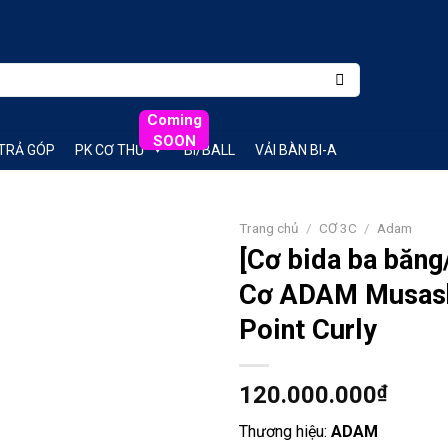
Coming
SOON
TRẢ GÓP
PK CƠ THỦ
BI/BALL
VẢI BÀN BI-A
Trang chủ
/
CƠ 3C
/
Adam
[Cơ bida ba băn
Add
Cơ ADAM Musash
to
wishlist
Point Curly
120.000.000
₫
Thương hiệu:
ADAM