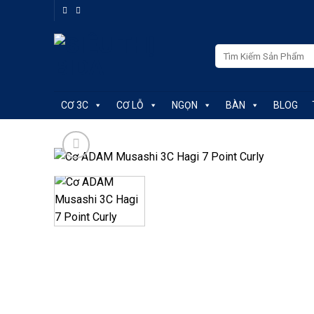
Skip
to
content
Tìm
kiếm:
CƠ 3C
CƠ LỖ
NGỌN
BÀN
BLOG