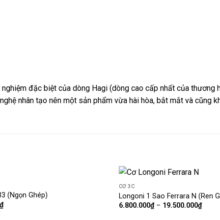
i nghiệm đặc biệt của dòng Hagi (dòng cao cấp nhất của thương h
 nghệ nhân tạo nên một sản phẩm vừa hài hòa, bắt mắt và cũng kh
CƠ 3C
Add
33 (Ngọn Ghép)
Longoni 1 Sao Ferrara N (Ren G
to
₫
6.800.000
₫
–
19.500.000
₫
wishlist