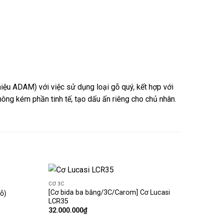
iệu ADAM) với việc sử dụng loại gỗ quý, kết hợp với
ông kém phần tinh tế, tạo dấu ấn riêng cho chủ nhân.
Coming
SOON
CƠ 3C
Add
Add
[Cơ bida ba băng/3C/Carom] Cơ Lucasi
ỗ)
to
to
LCR35
wishlist
wishlist
32.000.000
₫