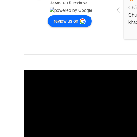
Based on 6 reviews
Chất
Chuy
review us on
khác