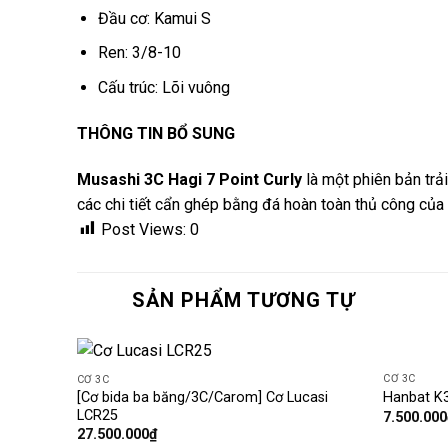
Đầu cơ: Kamui S
Ren: 3/8-10
Cấu trúc: Lõi vuông
THÔNG TIN BỔ SUNG
Musashi 3C Hagi 7 Point Curly
là một phiên bản trả
các chi tiết cẩn ghép bằng đá hoàn toàn thủ công của
Post Views:
0
Coming
SOON
SẢN PHẨM TƯƠNG TỰ
CƠ 3C
CƠ 3C
Add
[Cơ bida ba băng/3C/Carom] Cơ Lucasi
Hanbat K
to
LCR25
7.500.000
wishlist
27.500.000
₫