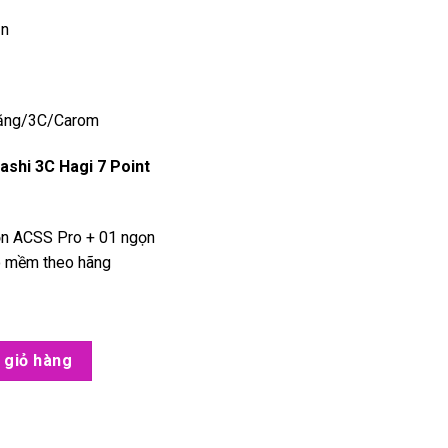
ản
băng/3C/Carom
shi 3C Hagi 7 Point
ọn ACSS Pro + 01 ngọn
ao mềm theo hãng
ơ ADAM Musashi 3C Hagi 7 Point Curly số lượng
 giỏ hàng