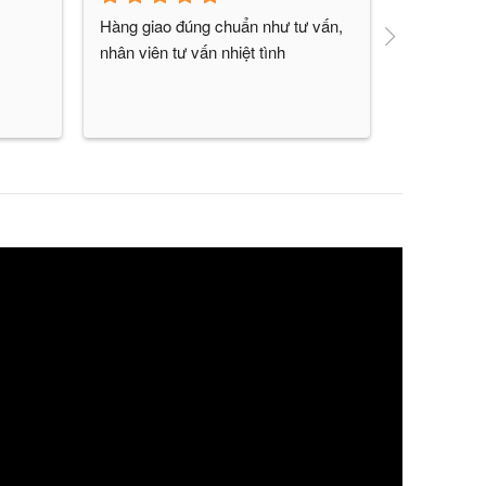
Hàng giao đúng chuẩn như tư vấn, 
Shop chuyê
nhân viên tư vấn nhiệt tình
kì chiều k