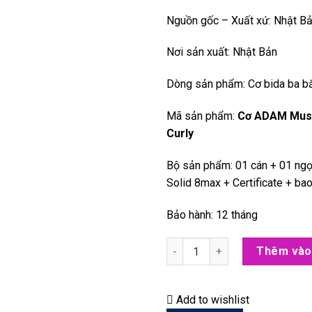
Nguồn gốc – Xuất xứ: Nhật B
Nơi sản xuất: Nhật Bản
Dòng sản phẩm: Cơ bida ba 
Mã sản phẩm:
Cơ ADAM Musa
Curly
Bộ sản phẩm: 01 cán + 01 ng
Solid 8max + Certificate + b
Bảo hành: 12 tháng
[Cơ bida ba băng/3C/Carom] C
Thêm vào
Add to wishlist