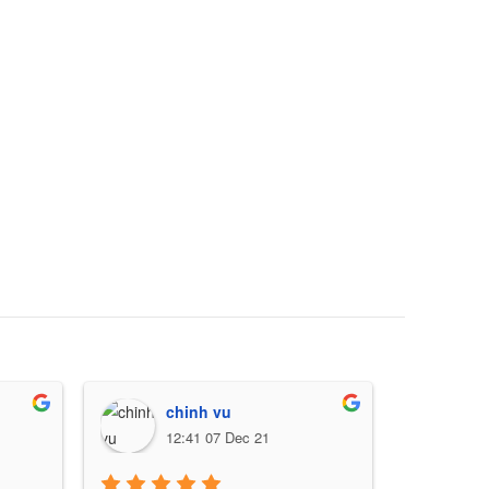
CƠ 3C
[Cơ b
34.00
chinh vu
N
12:41 07 Dec 21
0