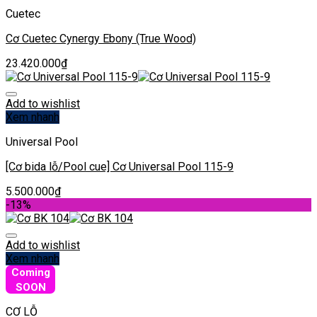
Cuetec
Cơ Cuetec Cynergy Ebony (True Wood)
23.420.000
₫
Add to wishlist
Xem nhanh
Universal Pool
[Cơ bida lỗ/Pool cue] Cơ Universal Pool 115-9
5.500.000
₫
-13%
Add to wishlist
Xem nhanh
Coming
SOON
CƠ LỖ