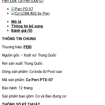
Peri EXA
,
Cơ Peri EXA-07
PTE-
07
số
lượng
Mô tả
Thông tin bổ sung
Đánh giá (0)
THÔNG TIN CHUNG
Thương hiệu:
PERI
Nguồn gốc – Xuất xứ: Trung Quốc
Nơi sản xuất: Trung Quốc
Dòng sản phẩm: Cơ bida lỗ/Pool cue
Mã sản phẩm:
Cơ Peri PTE-07
Bảo hành: 12 tháng
Sản phẩm bao gồm: Cơ và Bao đựng cơ
THÔNG SỐ KỸ THUẬT