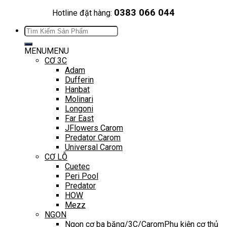
0383 066 044
Hotline đặt hàng:
Tìm
kiếm:
MENU
MENU
CƠ 3C
Adam
Dufferin
Hanbat
Molinari
Longoni
Far East
JFlowers Carom
Predator Carom
Universal Carom
CƠ LỖ
Cuetec
Peri Pool
Predator
HOW
Mezz
NGỌN
Ngọn cơ ba băng/3C/Carom
Phụ kiện cơ thủ