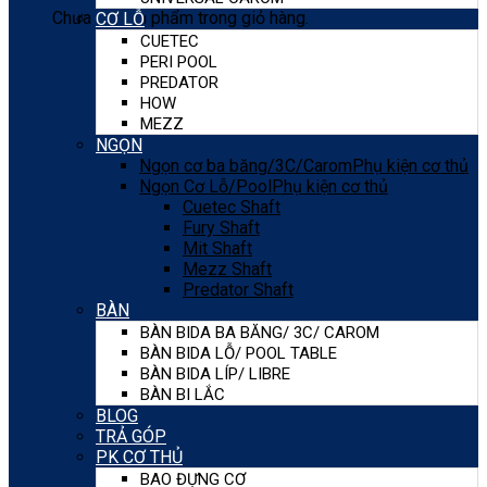
Chưa có sản phẩm trong giỏ hàng.
CƠ LỖ
CUETEC
PERI POOL
PREDATOR
HOW
MEZZ
NGỌN
Ngọn cơ ba băng/3C/Carom
Phụ kiện cơ thủ
Ngọn Cơ Lỗ/Pool
Phụ kiện cơ thủ
Cuetec Shaft
Fury Shaft
Mit Shaft
Mezz Shaft
Predator Shaft
BÀN
BÀN BIDA BA BĂNG/ 3C/ CAROM
BÀN BIDA LỖ/ POOL TABLE
BÀN BIDA LÍP/ LIBRE
BÀN BI LẮC
BLOG
TRẢ GÓP
PK CƠ THỦ
BAO ĐỰNG CƠ