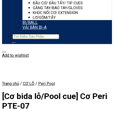
ĐẦU CƠ/ ĐẦU TẨY/ TIP CUES
GĂNG TAY/BAO TAY/GLOVES
KHÚC NỐI CƠ/ EXTENSION
LƠ/GÔM/TẨY
BI/BALL
VẢI BÀN BI-A
Tìm
kiếm:
Add to wishlist
Trang chủ
/
CƠ LỖ
/
Peri Pool
[Cơ bida lỗ/Pool cue] Cơ Peri
PTE-07