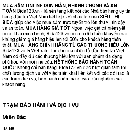
MUA SẮM ONLINE ĐƠN GIẢN, NHANH CHÓNG VÀ AN
TOÀN
Bida123.vn - là nền tảng kết nối các Nhà bán hàng uy tín
hàng đầu tại Việt Nam kết hợp với nhau tạo nên
SIÊU THỊ
BIDA
giúp cho việc mua sắm trực tuyến trở lên thú vị, tin cậy
và an toàn.
MUA HÀNG GIÁ TỐT
Ngoài việc giá cả niêm yết
công khai minh bạch, Bida123.vn còn có rất nhiều khuyến mãi
khủng giảm giá hàng hiệu lên tới 50% cho khách hàng thân
thiết.
MUA HÀNG CHÍNH HÃNG TỪ CÁC THƯƠNG HIỆU LỚN
Bida123.vn là Website Thương mại điện tử đầu tiên tại Việt
Nam có đầy đủ các thương hiệu lớn với sản phẩm đa dạng
phù hợp với mọi nhu cầu.
HỆ THỐNG BẢO HÀNH TOÀN
QUỐC
Không chỉ bán hàng, Bida123.vn đặc biệt quan tâm tới
chất lượng dịch vụ với việc triển khai liên kết với các đối tác là
các trạm dịch vụ, bảo hành nhằm nâng cao trải nghiệm của
khách hàng.
TRẠM BẢO HÀNH VÀ DỊCH VỤ
Miền Bắc
Hà Nội