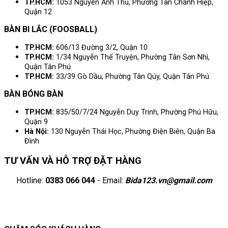
TP.HCM:
1053 Nguyễn Ảnh Thủ, Phường Tân Chánh Hiệp,
Quận 12
BÀN BI LẮC (FOOSBALL)
TP.HCM:
606/13 Đường 3/2, Quận 10
TP.HCM:
1/34 Nguyễn Thế Truyện, Phường Tân Sơn Nhì,
Quận Tân Phú
TP.HCM:
33/39 Gò Dầu, Phường Tân Qúy, Quận Tân Phú
BÀN BÓNG BÀN
TP.HCM:
835/50/7/24 Nguyễn Duy Trinh, Phường Phú Hữu,
Quận 9
Hà Nội:
130 Nguyễn Thái Học, Phường Điện Biên, Quận Ba
Đình
TƯ VẤN VÀ HỖ TRỢ ĐẶT HÀNG
Hotline:
0383 066 044
- Email:
Bida123.vn@gmail.com