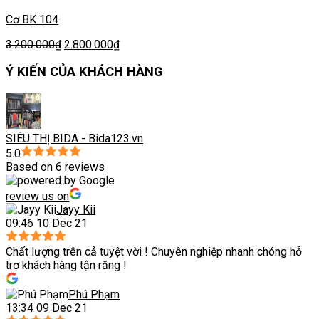
Cơ BK 104
3.200.000
₫
2.800.000
₫
Ý KIẾN CỦA KHÁCH HÀNG
SIÊU THỊ BIDA - Bida123.vn
5.0
Based on 6 reviews
review us on
Jayy Kii
09:46 10 Dec 21
Chất lượng trên cả tuyệt vời ! Chuyên nghiệp nhanh chóng hỗ
trợ khách hàng tận răng !
Phú Phạm
13:34 09 Dec 21