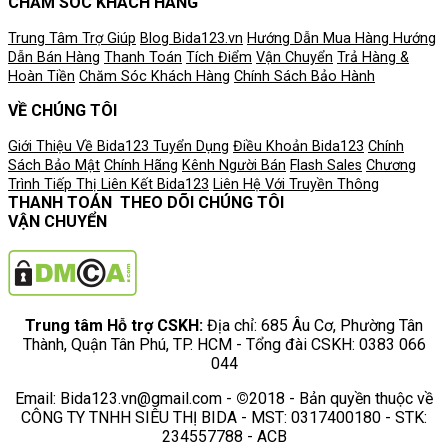
CHĂM SÓC KHÁCH HÀNG
Trung Tâm Trợ Giúp
Blog Bida123.vn
Hướng Dẫn Mua Hàng
Hướng
Dẫn Bán Hàng
Thanh Toán
Tích Điểm
Vận Chuyển
Trả Hàng &
Hoàn Tiền
Chăm Sóc Khách Hàng
Chính Sách Bảo Hành
VỀ CHÚNG TÔI
Giới Thiệu Về Bida123
Tuyển Dụng
Điều Khoản
Bida123
Chính
Sách Bảo Mật
Chính Hãng
Kênh Người Bán
Flash Sales
Chương
Trình Tiếp Thị Liên Kết
Bida123
Liên Hệ Với Truyền Thông
THANH TOÁN
THEO DÕI CHÚNG TÔI
VẬN CHUYỂN
Trung tâm Hỗ trợ CSKH:
Địa chỉ: 685 Âu Cơ, Phường Tân
Thành, Quận Tân Phú, TP. HCM - Tổng đài CSKH: 0383 066
044
Email: Bida123.vn@gmail.com -
©
2018 - Bản quyền thuộc về
CÔNG TY TNHH SIÊU THỊ BIDA - MST: 0317400180 - STK:
234557788 - ACB