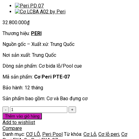
32.800.000
₫
Thương hiệu:
PERI
Nguồn gốc – Xuất xứ: Trung Quốc
Nơi sản xuất: Trung Quốc
Dòng sản phẩm: Cơ bida lỗ/Pool cue
Mã sản phẩm:
Cơ Peri PTE-07
Bảo hành: 12 tháng
Sản phẩm bao gồm: Cơ và Bao đựng cơ
[Cơ
bida
Thêm vào giỏ hàng
lỗ/Pool
Add to wishlist
cue]
Compare
Cơ
Danh mục:
CƠ LỖ
,
Peri Pool
Từ khóa:
Cơ Lỗ
,
Cơ lỗ peri
,
Cơ
Peri