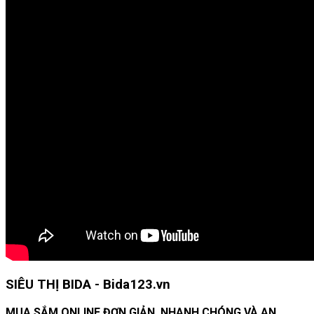
SIÊU THỊ BIDA - Bida123.vn
MUA SẮM ONLINE ĐƠN GIẢN, NHANH CHÓNG VÀ AN