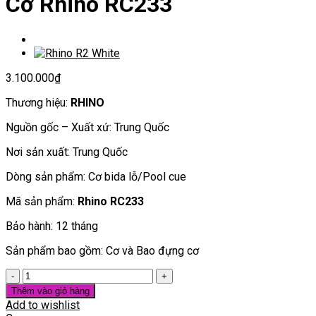
Cơ Rhino RC233
3.100.000
₫
Thương hiệu:
RHINO
Nguồn gốc – Xuất xứ: Trung Quốc
Nơi sản xuất: Trung Quốc
Dòng sản phẩm: Cơ bida lỗ/Pool cue
Mã sản phẩm:
Rhino RC233
Bảo hành: 12 tháng
Sản phẩm bao gồm: Cơ và Bao đựng cơ
Cơ
Rhino
Thêm vào giỏ hàng
RC233
Add to wishlist
số