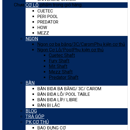
Chưa có sản phẩm trong giỏ hàng.
CƠ LỖ
CUETEC
PERI POOL
PREDATOR
HOW
MEZZ
NGỌN
Ngọn cơ ba băng/3C/Carom
Phụ kiện cơ thủ
Ngọn Cơ Lỗ/Pool
Phụ kiện cơ thủ
Cuetec Shaft
Fury Shaft
Mit Shaft
Mezz Shaft
Predator Shaft
BÀN
BÀN BIDA BA BĂNG/ 3C/ CAROM
BÀN BIDA LỖ/ POOL TABLE
BÀN BIDA LÍP/ LIBRE
BÀN BI LẮC
BLOG
TRẢ GÓP
PK CƠ THỦ
BAO ĐỰNG CƠ