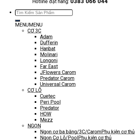
0383 066 044
Hotline đặt hàng:
Tìm
kiếm:
MENU
MENU
CƠ 3C
Adam
Dufferin
Hanbat
Molinari
Longoni
Far East
JFlowers Carom
Predator Carom
Universal Carom
CƠ LỖ
Cuetec
Peri Pool
Predator
HOW
Mezz
NGỌN
Ngọn cơ ba băng/3C/Carom
Phụ kiện cơ thủ
Ngọn Cơ Lỗ/Pool
Phụ kiện cơ thủ