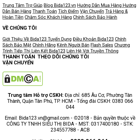
Trung Tâm Trợ Giúp
Blog Bida123.vn
Hướng Dẫn Mua Hàng
Hướng
Dẫn Bán Hàng
Thanh Toán
Tích Điểm
Vận Chuyển
Trả Hàng &
Hoàn Tiền
Chăm Sóc Khách Hàng
Chính Sách Bảo Hành
VỀ CHÚNG TÔI
Giới Thiệu Về Bida123
Tuyển Dụng
Điều Khoản
Bida123
Chính
Sách Bảo Mật
Chính Hãng
Kênh Người Bán
Flash Sales
Chương
Trình Tiếp Thị Liên Kết
Bida123
Liên Hệ Với Truyền Thông
THANH TOÁN
THEO DÕI CHÚNG TÔI
VẬN CHUYỂN
Trung tâm Hỗ trợ CSKH:
Địa chỉ: 685 Âu Cơ, Phường Tân
Thành, Quận Tân Phú, TP. HCM - Tổng đài CSKH: 0383 066
044
Email: Bida123.vn@gmail.com -
©
2018 - Bản quyền thuộc về
CÔNG TY TNHH SIÊU THỊ BIDA - MST: 0317400180 - STK:
234557788 - ACB