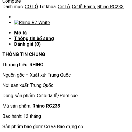
Compare
lượng
Danh mục:
CƠ LỖ
Từ khóa:
Cơ Lỗ
,
Cơ lỗ Rhino
,
Rhino RC233
Mô tả
Thông tin bổ sung
Đánh giá (0)
THÔNG TIN CHUNG
Thương hiệu:
RHINO
Nguồn gốc – Xuất xứ: Trung Quốc
Nơi sản xuất: Trung Quốc
Dòng sản phẩm: Cơ bida lỗ/Pool cue
Mã sản phẩm:
Rhino RC233
Bảo hành: 12 tháng
Sản phẩm bao gồm: Cơ và Bao đựng cơ