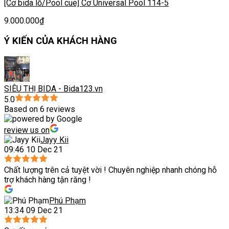
[Cơ bida lỗ/Pool cue] Cơ Universal Pool 114-5
9.000.000
₫
Ý KIẾN CỦA KHÁCH HÀNG
SIÊU THỊ BIDA - Bida123.vn
5.0
Based on 6 reviews
review us on
Jayy Kii
09:46 10 Dec 21
Chất lượng trên cả tuyệt vời ! Chuyên nghiệp nhanh chóng hỗ
trợ khách hàng tận răng !
Phú Phạm
13:34 09 Dec 21