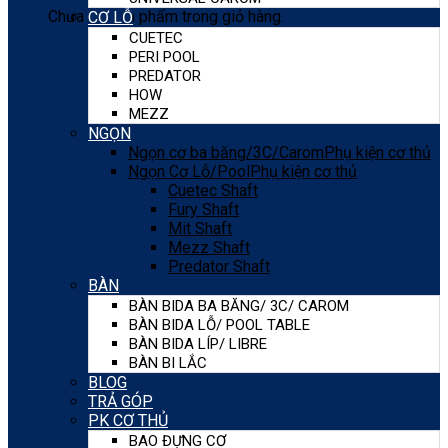
Chưa có sản phẩm trong giỏ hàng.
CƠ LỖ
CUETEC
PERI POOL
PREDATOR
HOW
MEZZ
NGỌN
Ngọn cơ ba băng/3C/Carom
Phụ kiện cơ thủ
Ngọn Cơ Lỗ/Pool
Phụ kiện cơ thủ
Cuetec Shaft
Fury Shaft
Mit Shaft
Mezz Shaft
Predator Shaft
BÀN
BÀN BIDA BA BĂNG/ 3C/ CAROM
BÀN BIDA LỖ/ POOL TABLE
BÀN BIDA LÍP/ LIBRE
BÀN BI LẮC
BLOG
TRẢ GÓP
PK CƠ THỦ
BAO ĐỰNG CƠ