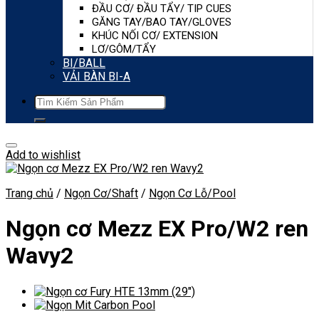
ĐẦU CƠ/ ĐẦU TẨY/ TIP CUES
GĂNG TAY/BAO TAY/GLOVES
KHÚC NỐI CƠ/ EXTENSION
LƠ/GÔM/TẨY
BI/BALL
VẢI BÀN BI-A
Tìm
kiếm:
Add to wishlist
Trang chủ
/
Ngọn Cơ/Shaft
/
Ngọn Cơ Lỗ/Pool
Ngọn cơ Mezz EX Pro/W2 ren
Wavy2