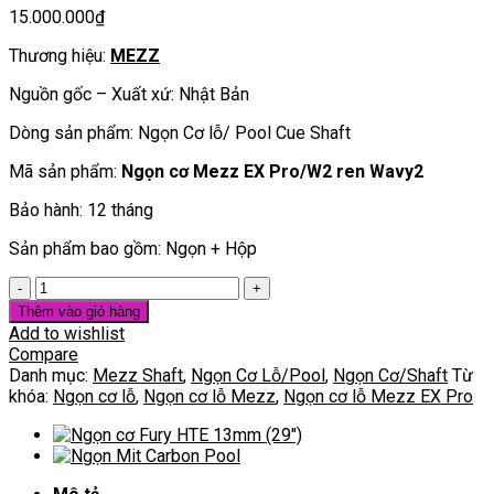
15.000.000
₫
Thương hiệu:
MEZZ
Nguồn gốc – Xuất xứ: Nhật Bản
Dòng sản phẩm: Ngọn Cơ lỗ/ Pool Cue Shaft
Mã sản phẩm:
Ngọn cơ Mezz EX Pro/W2 ren Wavy2
Bảo hành: 12 tháng
Sản phẩm bao gồm: Ngọn + Hộp
Ngọn
cơ
Thêm vào giỏ hàng
Mezz
Add to wishlist
EX
Compare
Pro/W2
Danh mục:
Mezz Shaft
,
Ngọn Cơ Lỗ/Pool
,
Ngọn Cơ/Shaft
Từ
ren
khóa:
Ngọn cơ lỗ
,
Ngọn cơ lỗ Mezz
,
Ngọn cơ lỗ Mezz EX Pro
Wavy2
số
lượng