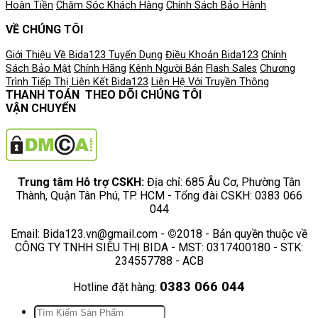
Hoàn Tiền
Chăm Sóc Khách Hàng
Chính Sách Bảo Hành
VỀ CHÚNG TÔI
Giới Thiệu Về Bida123
Tuyển Dụng
Điều Khoản
Bida123
Chính
Sách Bảo Mật
Chính Hãng
Kênh Người Bán
Flash Sales
Chương
Trình Tiếp Thị Liên Kết
Bida123
Liên Hệ Với Truyền Thông
THANH TOÁN
THEO DÕI CHÚNG TÔI
VẬN CHUYỂN
Trung tâm Hỗ trợ CSKH:
Địa chỉ: 685 Âu Cơ, Phường Tân
Thành, Quận Tân Phú, TP. HCM - Tổng đài CSKH: 0383 066
044
Email: Bida123.vn@gmail.com -
©
2018 - Bản quyền thuộc về
CÔNG TY TNHH SIÊU THỊ BIDA - MST: 0317400180 - STK:
234557788 - ACB
0383 066 044
Hotline đặt hàng:
Tìm