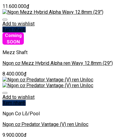
11.600.000
₫
Add to wishlist
Xem nhanh
Coming
SOON
Mezz Shaft
Ngọn cơ Mezz Hybrid Alpha ren Wavy 12.8mm (29″)
8.400.000
₫
Add to wishlist
Xem nhanh
Ngọn Cơ Lỗ/Pool
Ngọn cơ Predator Vantage (V) ren Uniloc
9.900.000
₫