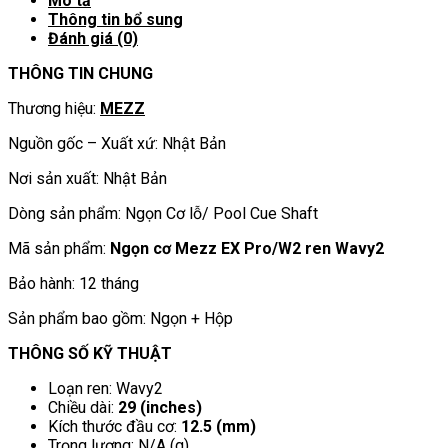
Mô tả
Thông tin bổ sung
Đánh giá (0)
THÔNG TIN CHUNG
Thương hiệu:
MEZZ
Nguồn gốc – Xuất xứ: Nhật Bản
Nơi sản xuất: Nhật Bản
Dòng sản phẩm: Ngọn Cơ lỗ/ Pool Cue Shaft
Mã sản phẩm:
Ngọn cơ Mezz EX Pro/W2 ren Wavy2
Bảo hành: 12 tháng
Sản phẩm bao gồm: Ngọn + Hộp
THÔNG SỐ KỸ THUẬT
Loạn ren: Wavy2
Chiều dài:
29 (inches)
Kích thước đầu cơ:
12.5 (mm)
Trọng lượng: N/A (g)