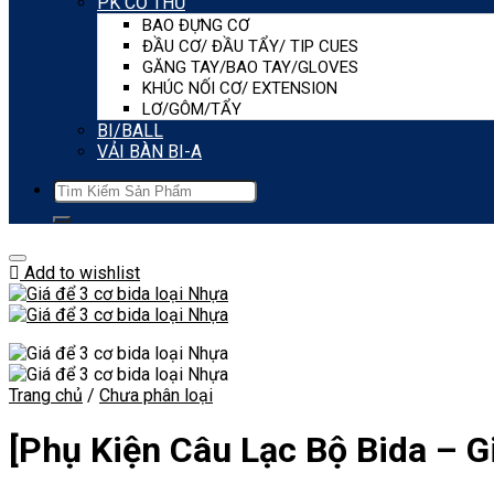
PK CƠ THỦ
BAO ĐỰNG CƠ
ĐẦU CƠ/ ĐẦU TẨY/ TIP CUES
GĂNG TAY/BAO TAY/GLOVES
KHÚC NỐI CƠ/ EXTENSION
LƠ/GÔM/TẨY
BI/BALL
VẢI BÀN BI-A
Tìm
kiếm:
Add to wishlist
Trang chủ
/
Chưa phân loại
[Phụ Kiện Câu Lạc Bộ Bida – Gi