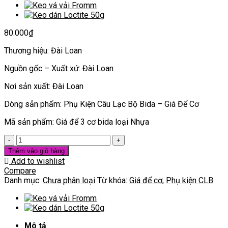
80.000
₫
Thương hiệu: Đài Loan
Nguồn gốc – Xuất xứ: Đài Loan
Nơi sản xuất: Đài Loan
Dòng sản phẩm: Phụ Kiện Câu Lạc Bộ Bida – Giá Để Cơ
Mã sản phẩm: Giá để 3 cơ bida loại Nhựa
[Phụ
Kiện
Thêm vào giỏ hàng
Câu
Add to wishlist
Lạc
Compare
Bộ
Danh mục:
Chưa phân loại
Từ khóa:
Giá để cơ
,
Phụ kiện CLB
Bida
–
Giá
Để
Mô tả
Cơ]