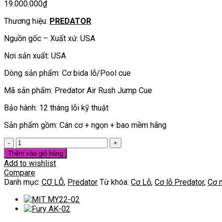
19.000.000
₫
Thương hiệu:
PREDATOR
Nguồn gốc – Xuất xứ: USA
Nơi sản xuất: USA
Dòng sản phẩm: Cơ bida lỗ/Pool cue
Mã sản phẩm: Predator Air Rush Jump Cue
Bảo hành: 12 tháng lỗi kỹ thuật
Sản phẩm gồm: Cán cơ + ngọn + bao mềm hãng
Predator
Air
Thêm vào giỏ hàng
Rush
Add to wishlist
Jump
Compare
Cue
Danh mục:
CƠ LỖ
,
Predator
Từ khóa:
Cơ Lỗ
,
Cơ lỗ Predator
,
Cơ 
(Nhảy)
số
lượng