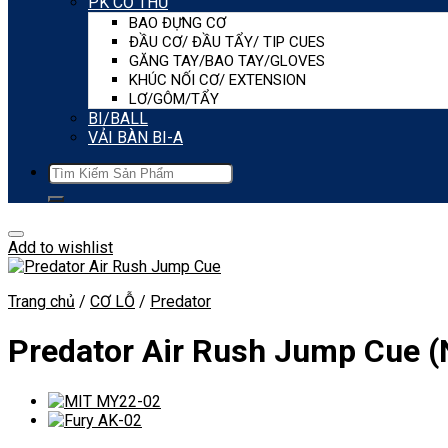
PK CƠ THỦ
BAO ĐỰNG CƠ
ĐẦU CƠ/ ĐẦU TẨY/ TIP CUES
GĂNG TAY/BAO TAY/GLOVES
KHÚC NỐI CƠ/ EXTENSION
LƠ/GÔM/TẨY
BI/BALL
VẢI BÀN BI-A
Tìm
kiếm:
Add to wishlist
Trang chủ
/
CƠ LỖ
/
Predator
Predator Air Rush Jump Cue (