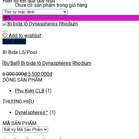
Hiển thị kết quả duy nhất
Chưa có sản phẩm trong giỏ hàng.
-8%
Add to wishlist
Xem nhanh
Bi Bida Lỗ/Pool
[Bi/Ball] Bi bida lỗ Dynaspheres Rhodium
6.000.000
₫
5.500.000
₫
DÒNG SẢN PHẨM
Phụ Kiện CLB
(1)
THƯƠNG HIỆU
Dyna|spheres™
(1)
MÃ SẢN PHẨM