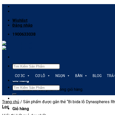
Skip
to
content
Wishlist
Đăng nhập
1900633038
Tìm
kiếm:
CƠ 3C
CƠ LỖ
NGỌN
BÀN
BLOG
TRẢ
Giỏ hàng
Tìm
Chưa có sản phẩm trong giỏ hàng.
kiếm:
Trang chủ
/
Sản phẩm được gắn thẻ “Bi bida lỗ Dynaspheres R
Lọc
Giỏ hàng