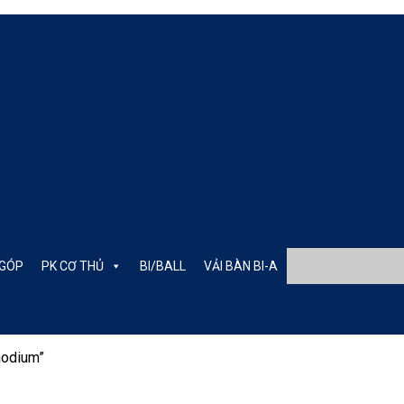
 GÓP
PK CƠ THỦ
BI/BALL
VẢI BÀN BI-A
hodium”