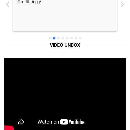
Cơ rất ưng ý
H
v
VIDEO UNBOX