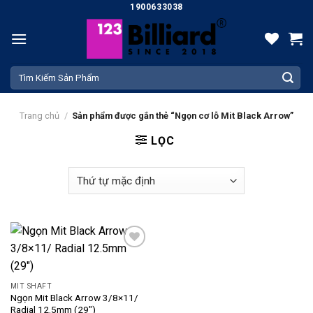
Skip
1900633038
to
content
Tìm
kiếm:
Trang chủ
/
Sản phẩm được gắn thẻ “Ngọn cơ lỗ Mit Black Arrow”
LỌC
Add
to
wishlist
MIT SHAFT
Ngọn Mit Black Arrow 3/8×11/
Radial 12.5mm (29″)