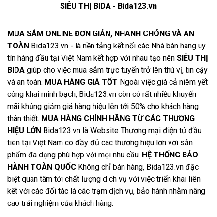
SIÊU THỊ BIDA - Bida123.vn
MUA SẮM ONLINE ĐƠN GIẢN, NHANH CHÓNG VÀ AN
TOÀN
Bida123.vn - là nền tảng kết nối các Nhà bán hàng uy
tín hàng đầu tại Việt Nam kết hợp với nhau tạo nên
SIÊU THỊ
BIDA
giúp cho việc mua sắm trực tuyến trở lên thú vị, tin cậy
và an toàn.
MUA HÀNG GIÁ TỐT
Ngoài việc giá cả niêm yết
công khai minh bạch, Bida123.vn còn có rất nhiều khuyến
mãi khủng giảm giá hàng hiệu lên tới 50% cho khách hàng
thân thiết.
MUA HÀNG CHÍNH HÃNG TỪ CÁC THƯƠNG
HIỆU LỚN
Bida123.vn là Website Thương mại điện tử đầu
tiên tại Việt Nam có đầy đủ các thương hiệu lớn với sản
phẩm đa dạng phù hợp với mọi nhu cầu.
HỆ THỐNG BẢO
HÀNH TOÀN QUỐC
Không chỉ bán hàng, Bida123.vn đặc
biệt quan tâm tới chất lượng dịch vụ với việc triển khai liên
kết với các đối tác là các trạm dịch vụ, bảo hành nhằm nâng
cao trải nghiệm của khách hàng.