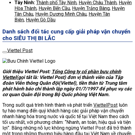
Tây Ninh:
Thành phố Tây Ninh
,
Huyện Châu Thành
,
Huyện
Hòa Thành
,
Huyện Bến Cầu
,
Huyện Trảng Bàng
,
Huyện
Tân Châu
,
Huyện Dương Minh Châu
,
Huyện Tân
Biên
,
Huyện Gò Dầu
Danh sách đối tác cung cấp giải pháp vận chuyển
cho SIÊU THỊ BI LẮC
Viettel Post
Giới thiệu Viettel Post:
Tổng Công ty cổ phần bưu chính
Viettel
(gọi tắt là: Viettel Post) đơn vị thành viên của Tập
đoàn Viễn thông Quân đội(Viettel), tiền thân từ Trung tâm
phát hành báo chí thành lập ngày 01/7/1997 để phục vụ các
cơ quan Quân đội trong Bộ Quốc phòng Việt Nam.
Trong suốt quá trình hình thành và phát triển
ViettelPost
luôn
tự hào mang đến quý khách hàng các giải pháp vận chuyển
nhanh hàng hóa trong nước và quốc tế tại Việt Nam theo cách
tối ưu nhất, với phương châm: “Nhanh, an toàn, hiệu quả và tiện
lợi”. Bằng những nỗ lực không ngừng Viettel Post đã trở thành
một trong những thương hiệu hàng đầu tại Việt Nam về chuyển