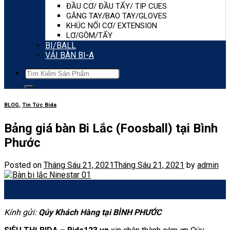
ĐẦU CƠ/ ĐẦU TẨY/ TIP CUES
GĂNG TAY/BAO TAY/GLOVES
KHÚC NỐI CƠ/ EXTENSION
LƠ/GÔM/TẨY
BI/BALL
VẢI BÀN BI-A
Tìm
kiếm:
BLOG
,
Tin Tức Bida
Bảng giá bàn Bi Lắc (Foosball) tại Bình
Phước
Posted on
Tháng Sáu 21, 2021
Tháng Sáu 21, 2021
by
admin
21
Th6
Kính gửi:
Qúy Khách Hàng tại BÌNH PHƯỚC