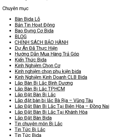
Chuyên mục
Bàn Bida Lỗ
Bản Tin Hoạt Động
Bao Đựng Cơ Bida
BLOG
CHÍNH SÁCH BẢO HÀNH
Dự Án Đã Thực Hiện
Hướng Dẫn Mua Hàng Trả Góp
Kiến Thức Bida
Kinh Nghiệm Chọn Cơ
Kinh nghiệm chọn phụ kiện bida
Kinh Nghiệm Kinh Doanh CLB Bida
Lắp Bàn Bi Lắc Bình Dương
Lắp Bàn Bi Lắc TPHCM
Lắp Đặt Bàn Bi Lắc
Lắp đặt bàn bi lắc Bà Rịa – Vũng Tàu
Lắp Đặt Bàn Bi Lắc Tại Biên Hòa – Đồng Nai
Lắp Đặt Bàn Bi Lắc Tại Khánh Hòa
Lắp Đặt Bàn Bida
Tin chuyên môn Bi Lắc
Tin Tức Bi Lắc
Tin Tức Bida