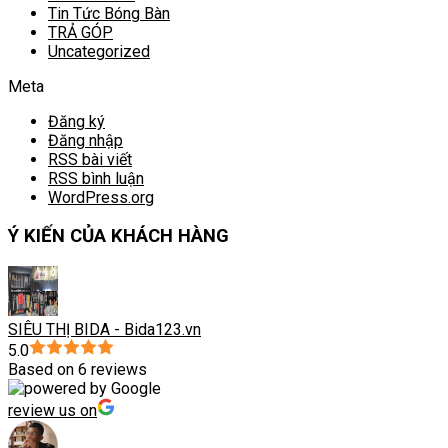
Tin Tức Bóng Bàn
TRẢ GÓP
Uncategorized
Meta
Đăng ký
Đăng nhập
RSS bài viết
RSS bình luận
WordPress.org
Ý KIẾN CỦA KHÁCH HÀNG
SIÊU THỊ BIDA - Bida123.vn
5.0
Based on 6 reviews
review us on