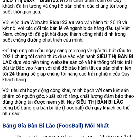
SIÊU THỊ BIDA – Bida123.vn
xin chân thành cám ơn Qúy
khách đã tin tưởng và ủng hộ sản phẩm của chúng tôi trong
suốt thời gian qua.
Với việc đưa Website
Bida123.vn
vào vận hành từ 2018 và
kết nối với các đối tác bán lẻ về ngành bida hàng đầu tại Việt
Nam, chúng tôi đã gặt hái được thành công nhất định trong
suốt chặng đường phát triển của mình.
Để đáp ứng nhu cầu ngày càng mở rộng về giải trí, bắt đầu từ
2021 chúng tôi chính thức đưa vào vận hành
SIÊU THỊ BÀN BI
LẮC
dựa vào nền tảng website sẵn có và hệ thống tối tác trải
dài từ Bắc vào Nam với chế độ bảo hành tất cả sản phẩm lên
tới
24 tháng
sẽ giúp chúng tôi nâng cao trải nghiệm của Qúy
khách hàng.
Với tiêu chí hoạt động công khai, minh bạch với cam kết sản
phẩm có nguồn gốc, xuất xứ rõ ràng, chất lượng đảm bảo theo
đúng thông tin được niêm yết. Nay
SIÊU THỊ BÀN BI LẮC
công bố bảng giá bàn bi lắc (Foosball) đến quý khách cụ thể
như sau:
Bảng Gía Bàn Bi Lắc (FoosBall) Mới Nhất