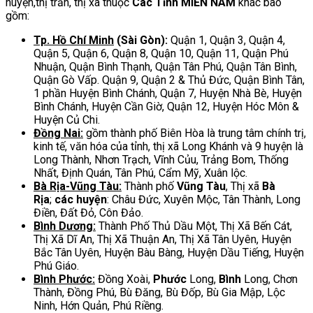
huyện,thị trấn, thị xã thuộc
Các Tỉnh MIỀN NAM
khác bao
gồm:
Tp. Hồ Chí Minh
(Sài Gòn):
Quận 1, Quận 3, Quận 4,
Quận 5, Quận 6, Quận 8, Quận 10, Quận 11, Quận Phú
Nhuận, Quận Bình Thạnh, Quận Tân Phú, Quận Tân Bình,
Quận Gò Vấp. Quận 9, Quận 2 & Thủ Đức, Quận Bình Tân,
1 phần Huyện Bình Chánh, Quận 7, Huyện Nhà Bè, Huyện
Bình Chánh, Huyện Cần Giờ, Quận 12, Huyện Hóc Môn &
Huyện Củ Chi.
Đồng Nai:
gồm thành phố Biên Hòa là trung tâm chính trị,
kinh tế, văn hóa của tỉnh, thị xã Long Khánh và 9 huyện là
Long Thành, Nhơn Trạch, Vĩnh Củu, Trảng Bom, Thống
Nhất, Định Quán, Tân Phú, Cẩm Mỹ, Xuân lộc.
Bà Rịa-Vũng Tàu:
Thành phố
Vũng Tàu
, Thị xã
Bà
Rịa
;
các huyện
: Châu Đức, Xuyên Mộc, Tân Thành, Long
Điền, Đất Đỏ, Côn Đảo.
Bình Dương:
Thành Phố Thủ Dầu Một, Thị Xã Bến Cát,
Thị Xã Dĩ An, Thị Xã Thuận An, Thị Xã Tân Uyên, Huyện
Bắc Tân Uyên, Huyện Bàu Bàng, Huyện Dầu Tiếng, Huyện
Phú Giáo.
Bình Phước:
Đồng Xoài,
Phước
Long,
Bình
Long, Chơn
Thành, Đồng Phú, Bù Đăng, Bù Đốp, Bù Gia Mập, Lộc
Ninh, Hớn Quản, Phú Riềng.