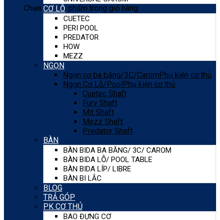
Chưa có sản phẩm trong giỏ hàng.
CƠ LỖ
CUETEC
PERI POOL
PREDATOR
HOW
MEZZ
NGỌN
Ngọn cơ ba băng/3C/Carom
Phụ kiện cơ thủ
Ngọn Cơ Lỗ/Pool
Phụ kiện cơ thủ
Cuetec Shaft
Fury Shaft
Mit Shaft
Mezz Shaft
Predator Shaft
BÀN
BÀN BIDA BA BĂNG/ 3C/ CAROM
BÀN BIDA LỖ/ POOL TABLE
BÀN BIDA LÍP/ LIBRE
BÀN BI LẮC
BLOG
TRẢ GÓP
PK CƠ THỦ
BAO ĐỰNG CƠ