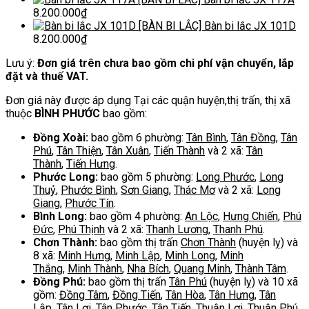
8.200.000
₫
[BÀN BI LẮC] Bàn bi lắc JX 101D
8.200.000
₫
Lưu ý:
Đơn giá trên chưa bao gồm chi phí vận chuyển, lắp
đặt và thuế VAT.
Đơn giá này được áp dụng Tại các quận huyện,thị trấn, thị xã
thuộc
BÌNH PHƯỚC
bao gồm:
Đồng Xoài:
bao gồm 6 phường:
Tân Bình
,
Tân Đồng
,
Tân
Phú
,
Tân Thiện
,
Tân Xuân
,
Tiến Thành
và 2 xã:
Tân
Thành
,
Tiến Hưng
.
Phước Long:
bao gồm 5 phường:
Long Phước
,
Long
Thuỷ
,
Phước Bình
,
Sơn Giang
,
Thác Mơ
và 2 xã:
Long
Giang
,
Phước Tín
.
Bình Long:
bao gồm 4 phường:
An Lộc
,
Hưng Chiến
,
Phú
Đức
,
Phú Thịnh
và 2 xã:
Thanh Lương
,
Thanh Phú
.
Chơn Thành:
bao gồm thị trấn
Chơn Thành
(huyện lỵ) và
8 xã:
Minh Hưng
,
Minh Lập
,
Minh Long
,
Minh
Thắng
,
Minh Thành
,
Nha Bích
,
Quang Minh
,
Thành Tâm
.
Đồng Phú:
bao gồm thị trấn
Tân Phú
(huyện lỵ) và 10 xã
gồm:
Đồng Tâm
,
Đồng Tiến
,
Tân Hòa
,
Tân Hưng
,
Tân
Lập
,
Tân Lợi
,
Tân Phước
,
Tân Tiến
,
Thuận Lợi
,
Thuận Phú
.