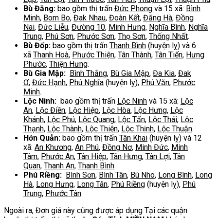
Bù Đăng:
bao gồm thị trấn
Đức Phong
và 15 xã:
Bình
Minh
,
Bom Bo
,
Đak Nhau
,
Đoàn Kết
,
Đăng Hà
,
Đồng
Nai
,
Đức Liễu
,
Đường 10
,
Minh Hưng
,
Nghĩa Bình
,
Nghĩa
Trung
,
Phú Sơn
,
Phước Sơn
,
Thọ Sơn
,
Thống Nhất
.
Bù Đốp:
bao gồm thị trấn
Thanh Bình
(huyện lỵ) và 6
xã
Thanh Hoà
,
Phước Thiện
,
Tân Thành
,
Tân Tiến
,
Hưng
Phước
,
Thiện Hưng
.
Bù Gia Mập:
Bình Thắng
,
Bù Gia Mập
,
Đa Kia
,
Đak
Ơ
,
Đức Hạnh
,
Phú Nghĩa
(huyện lỵ),
Phú Văn
,
Phước
Minh
.
Lộc Ninh:
bao gồm thị trấn
Lộc Ninh
và 15 xã:
Lộc
An
,
Lộc Điền
,
Lộc Hiệp
,
Lộc Hòa
,
Lộc Hưng
,
Lộc
Khánh
,
Lộc Phú
,
Lộc Quang
,
Lộc Tấn
,
Lộc Thái
,
Lộc
Thạnh
,
Lộc Thành
,
Lộc Thiện
,
Lộc Thịnh
,
Lộc Thuận
.
Hớn Quản:
bao gồm thị trấn
Tân Khai
(huyện lỵ) và 12
xã:
An Khương
,
An Phú
,
Đồng Nơ
,
Minh Đức
,
Minh
Tâm
,
Phước An
,
Tân Hiệp
,
Tân Hưng
,
Tân Lợi
,
Tân
Quan
,
Thanh An
,
Thanh Bình
.
Phú Riềng:
Bình Sơn
,
Bình Tân
,
Bù Nho
,
Long Bình
,
Long
Hà
,
Long Hưng
,
Long Tân
,
Phú Riềng
(huyện lỵ),
Phú
Trung
,
Phước Tân
.
Ngoài ra, Đơn giá này cũng được áp dụng Tại các quận