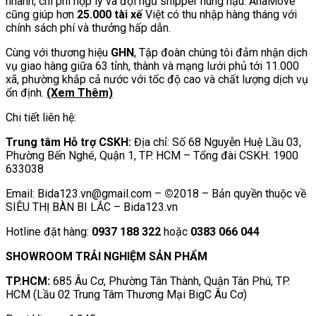
nhanh, chi phí hợp lý và đội ngũ shipper hùng hậu. AhaMove
cũng giúp hơn
25.000 tài xế
Việt có thu nhập hàng tháng với
chính sách phí và thưởng hấp dẫn.
Cùng với thương hiệu
GHN
, Tập đoàn chúng tôi đảm nhận dịch
vụ giao hàng giữa 63 tỉnh, thành và mạng lưới phủ tới 11.000
xã, phường khắp cả nước với tốc độ cao và chất lượng dịch vụ
ổn định.
(Xem Thêm)
Chi tiết liên hệ:
Trung tâm Hỗ trợ CSKH:
Địa chỉ: Số 68 Nguyễn Huệ Lầu 03,
Phường Bến Nghé, Quận 1, TP. HCM – Tổng đài CSKH: 1900
633038
Email: Bida123.vn@gmail.com –
©
2018 – Bản quyền thuộc về
SIÊU THỊ BÀN BI LẮC – Bida123.vn
Hotline đặt hàng:
0937 188 322
hoặc
0383 066 044
SHOWROOM TRẢI NGHIỆM SẢN PHẨM
TP.HCM:
685 Âu Cơ, Phường Tân Thành, Quận Tân Phú, TP.
HCM (Lầu 02 Trung Tâm Thương Mại BigC Âu Cơ)