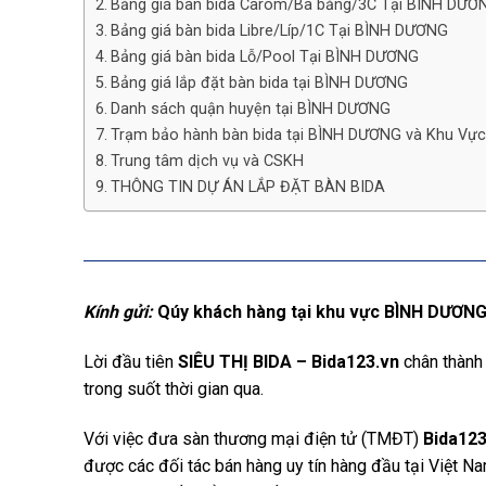
Bảng giá bàn bida Carom/Ba băng/3C Tại BÌNH DƯƠ
Bảng giá bàn bida Libre/Líp/1C Tại BÌNH DƯƠNG
Bảng giá bàn bida Lỗ/Pool Tại BÌNH DƯƠNG
Bảng giá lắp đặt bàn bida tại BÌNH DƯƠNG
Danh sách quận huyện tại BÌNH DƯƠNG
Trạm bảo hành bàn bida tại BÌNH DƯƠNG và Khu Vự
Trung tâm dịch vụ và CSKH
THÔNG TIN DỰ ÁN LẮP ĐẶT BÀN BIDA
Kính gửi:
Qúy khách hàng tại khu vực BÌNH DƯƠN
Lời đầu tiên
SIÊU THỊ BIDA – Bida123.vn
chân thành
trong suốt thời gian qua.
Với việc đưa sàn thương mại điện tử (TMĐT)
Bida123
được các đối tác bán hàng uy tín hàng đầu tại Việt Na