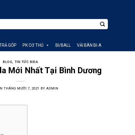
TRẢ GÓP
PK CƠ THỦ
BI/BALL
VẢI BÀN BI-A
BLOG
,
TIN TỨC BIDA
da Mới Nhất Tại Bình Dương
ON
THÁNG MƯỜI 7, 2021
BY
ADMIN