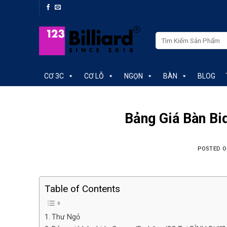
Skip
to
content
Tìm
kiếm:
CƠ 3C
CƠ LỖ
NGỌN
BÀN
BLOG
Bảng Giá Bàn Bi
POSTED 
Table of Contents
Thư Ngỏ