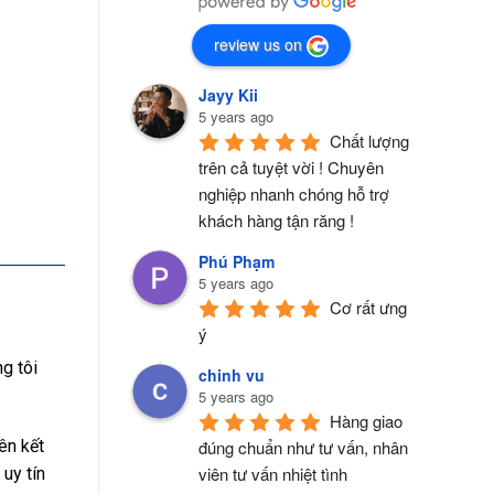
review us on
Jayy Kii
5 years ago
Chất lượng 
trên cả tuyệt vời ! Chuyên 
nghiệp nhanh chóng hỗ trợ 
khách hàng tận răng !
Phú Phạm
5 years ago
Cơ rất ưng 
ý
g tôi
chinh vu
5 years ago
Hàng giao 
đúng chuẩn như tư vấn, nhân 
ên kết
viên tư vấn nhiệt tình
uy tín