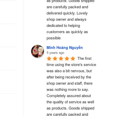
as products. Goods shipped 
are carefully packed and 
delivered quickly. Lovely 
shop owner and always 
dedicated to helping 
customers as quickly as 
possible
Minh Hoàng Nguyễn
5 years ago
The first 
time using the store's service 
was also a bit nervous, but 
after being received by the 
shop owner and staff, there 
was nothing more to say. 
Completely assured about 
the quality of service as well 
as products. Goods shipped 
are carefully packed and 