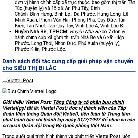
đơn vị hành chính cấp xã trực thuộc, bao gồm thị trấn Tân
Túc (huyện lỵ) và 15 xã: An Phú Tây, Bình
Chánh, Bình Hưng, Bình Lợi, Đa Phước, Hưng Long, Lê
Minh Xuân, Phạm Văn Hai, Phong Phú, Quy Đức, Tân
Kiên, Tân Nhựt, Tân Quý Tây, Vĩnh Lộc A, Vĩnh Lộc B.
Huyền Nhà Bè, TP.HCM:
Huyện Nhà Bè
có 7 đơn vị
hành chính cấp xã gồm thị trấn Nhà Bè và 6 xã: Hiệp
Phước, Long Thới, Nhơn Đức, Phú Xuân (huyện lỵ),
Phước Kiển, Phước Lộc.
Danh sách đối tác cung cấp giải pháp vận chuyển
cho SIÊU THỊ BI LẮC
Viettel Post
Giới thiệu Viettel Post:
Tổng Công ty cổ phần bưu chính
Viettel
(gọi tắt là: Viettel Post) đơn vị thành viên của Tập
đoàn Viễn thông Quân đội(Viettel), tiền thân từ Trung tâm
phát hành báo chí thành lập ngày 01/7/1997 để phục vụ các
cơ quan Quân đội trong Bộ Quốc phòng Việt Nam.
Trong suốt quá trình hình thành và phát triển
ViettelPost
luôn