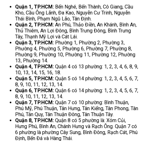
Quận 1, TP.HCM:
Bến Nghé, Bến Thành, Cô Giang, Cầu
Kho, Cầu Ông Lãnh, Đa Kao, Nguyễn Cư Trinh, Nguyễn
Thái Bình, Phạm Ngũ Lão, Tân Định.
Quận 2, TP.HCM:
An Phú, Thảo Điền, An Khánh, Bình An,
Thủ Thiêm, An Lợi Đông, Bình Trưng Đông, Bình Trưng
Tây, Thạnh Mỹ Lợi và Cát Lái.
Quận 3, TP.HCM:
Phường 1, Phường 2, Phường 3,
Phường 4, Phường 5, Phường 6, Phường 7, Phường 8,
Phường 9, Phường 10, Phường 11, Phường 12, Phường
13, Phường 14.
Quận 4, TP.HCM:
Quận 4 có 13 phường: 1, 2, 3, 4, 6, 8, 9,
10, 13, 14, 15, 16, 18.
Quận 5, TP.HCM:
Quận 5 có 14 phường: 1, 2, 3, 4, 5, 6, 7,
8, 9, 10, 11, 12, 13, 14.
Quận 6, TP.HCM:
Quận 6 có 14 phường: 1, 2, 3, 4, 5, 6, 7,
8, 9, 10, 11, 12, 13, 14.
Quận 7, TP.HCM:
Quận 7 có 10 phường: Bình Thuận,
Phú Mỹ, Phú Thuận, Tân Hưng, Tân Kiểng, Tân Phong, Tân
Phú, Tân Quy, Tân Thuận Đông, Tân Thuận Tây.
Quận 8, TP.HCM:
Quận 8 có 5 phường là: Xóm Củi,
Hưng Phú, Bình An, Chánh Hưng và Rạch Ông. Quận 7 có
6 phường là phường Cây Sung, Bình Đông, Rạch Cát, Phú
Định, Bến Đá và Hàng Thái.