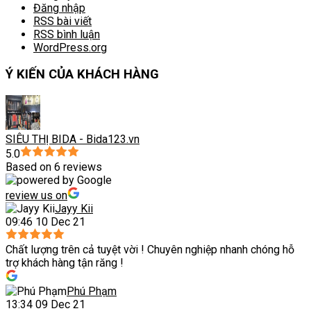
Đăng nhập
RSS bài viết
RSS bình luận
WordPress.org
Ý KIẾN CỦA KHÁCH HÀNG
SIÊU THỊ BIDA - Bida123.vn
5.0
Based on 6 reviews
review us on
Jayy Kii
09:46 10 Dec 21
Chất lượng trên cả tuyệt vời ! Chuyên nghiệp nhanh chóng hỗ
trợ khách hàng tận răng !
Phú Phạm
13:34 09 Dec 21