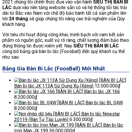
2021 chúng tôi chính thức đưa vào vận hành
SIÊU THỊ BÀN BI
LẮC
dựa vào nền tảng website sẵn có và hệ thống tối tác trải
dài từ Bắc vào Nam với chế độ bảo hành tất cả sản phẩm lên
tới
24 tháng
sẽ giúp chúng tôi nâng cao trải nghiệm của Qúy
khách hàng.
Với tiêu chí hoạt động công khai, minh bạch với cam kết sản
phẩm có nguồn gốc, xuất xứ rõ ràng, chất lượng đảm bảo theo
đúng thông tin được niêm yết. Nay
SIÊU THỊ BÀN BI LẮC
công bố bảng giá bàn bi lắc (Foosball) đến quý khách cụ thể
như sau:
Bảng Gía Bàn Bi Lắc (FoosBall) Mới Nhất
[BÀN BI LẮC]
Bàn bi lắc JX 113A Sử Dụng Xu (Xèng)
12.000.000
₫
[BÀN BI LẮC] Bàn bi lắc JX 166
8.200.000
₫
[BÀN BI LẮC] Bàn bi lắc BL 04W
8.200.000
₫
[BÀN BI LẮC] Bàn bi lắc Ninestar
20119 (Bàn Tự Tập Luyện)
6.300.000
₫
[BÀN BI LẮC] Bàn bi lắc
Iron Man JX 199
36.000.000
₫