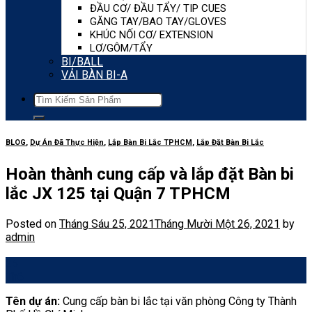
ĐẦU CƠ/ ĐẦU TẨY/ TIP CUES
GĂNG TAY/BAO TAY/GLOVES
KHÚC NỐI CƠ/ EXTENSION
LƠ/GÔM/TẨY
BI/BALL
VẢI BÀN BI-A
Tìm
kiếm:
BLOG
,
Dự Án Đã Thực Hiện
,
Lắp Bàn Bi Lắc TPHCM
,
Lắp Đặt Bàn Bi Lắc
Hoàn thành cung cấp và lắp đặt Bàn bi
lắc JX 125 tại Quận 7 TPHCM
Posted on
Tháng Sáu 25, 2021
Tháng Mười Một 26, 2021
by
admin
25
Th6
Tên dự án:
Cung cấp bàn bi lắc tại văn phòng Công ty Thành