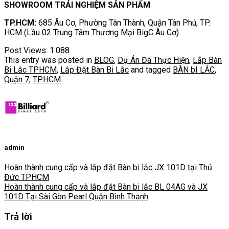
SHOWROOM TRẢI NGHIỆM SẢN PHẨM
TP.HCM:
685 Âu Cơ, Phường Tân Thành, Quận Tân Phú, TP.
HCM (Lầu 02 Trung Tâm Thương Mại BigC Âu Cơ)
Post Views:
1.088
This entry was posted in
BLOG
,
Dự Án Đã Thực Hiện
,
Lắp Bàn
Bi Lắc TPHCM
,
Lắp Đặt Bàn Bi Lắc
and tagged
BÀN bI LẮC
,
Quận 7
,
TPHCM
.
admin
Hoàn thành cung cấp và lắp đặt Bàn bi lắc JX 101D tại Thủ
Đức TPHCM
Hoàn thành cung cấp và lắp đặt Bàn bi lắc BL 04AG và JX
101D Tại Sài Gòn Pearl Quận Bình Thạnh
Trả lời