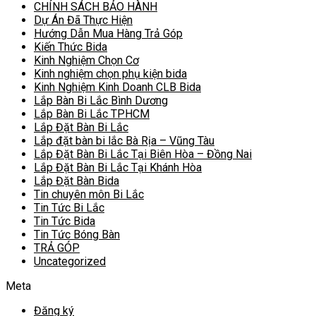
CHÍNH SÁCH BẢO HÀNH
Dự Án Đã Thực Hiện
Hướng Dẫn Mua Hàng Trả Góp
Kiến Thức Bida
Kinh Nghiệm Chọn Cơ
Kinh nghiệm chọn phụ kiện bida
Kinh Nghiệm Kinh Doanh CLB Bida
Lắp Bàn Bi Lắc Bình Dương
Lắp Bàn Bi Lắc TPHCM
Lắp Đặt Bàn Bi Lắc
Lắp đặt bàn bi lắc Bà Rịa – Vũng Tàu
Lắp Đặt Bàn Bi Lắc Tại Biên Hòa – Đồng Nai
Lắp Đặt Bàn Bi Lắc Tại Khánh Hòa
Lắp Đặt Bàn Bida
Tin chuyên môn Bi Lắc
Tin Tức Bi Lắc
Tin Tức Bida
Tin Tức Bóng Bàn
TRẢ GÓP
Uncategorized
Meta
Đăng ký