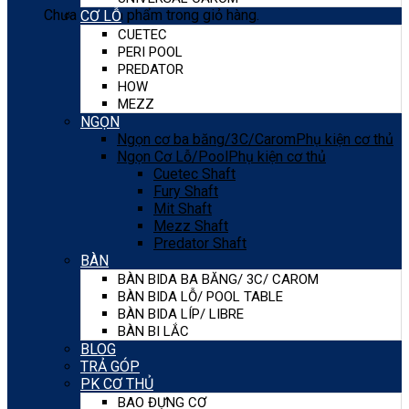
Chưa có sản phẩm trong giỏ hàng.
CƠ LỖ
CUETEC
PERI POOL
PREDATOR
HOW
MEZZ
NGỌN
Ngọn cơ ba băng/3C/Carom
Phụ kiện cơ thủ
Ngọn Cơ Lỗ/Pool
Phụ kiện cơ thủ
Cuetec Shaft
Fury Shaft
Mit Shaft
Mezz Shaft
Predator Shaft
BÀN
BÀN BIDA BA BĂNG/ 3C/ CAROM
BÀN BIDA LỖ/ POOL TABLE
BÀN BIDA LÍP/ LIBRE
BÀN BI LẮC
BLOG
TRẢ GÓP
PK CƠ THỦ
BAO ĐỰNG CƠ