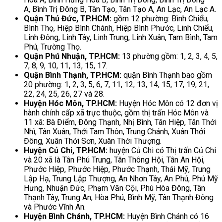
A, Bình Trị Đông B, Tân Tạo, Tân Tạo A, An Lạc, An Lạc A.
Quận Thủ Đức, TP.HCM:
gồm 12 phường: Bình Chiểu,
Bình Thọ, Hiệp Bình Chánh, Hiệp Bình Phước, Linh Chiểu,
Linh Đông, Linh Tây, Linh Trung, Linh Xuân, Tam Bình, Tam
Phú, Trường Thọ.
Quận Phú Nhuận, TP.HCM:
13 phường gồm: 1, 2, 3, 4, 5,
7, 8, 9, 10, 11, 13, 15, 17.
Quận Bình Thạnh, TP.HCM:
quận Bình Thạnh bao gồm
20 phường: 1, 2, 3, 5, 6, 7, 11, 12, 13, 14, 15, 17, 19, 21,
22, 24, 25, 26, 27 và 28.
Huyện Hóc Môn, TP.HCM:
Huyện Hóc Môn có 12 đơn vị
hành chính cấp xã trực thuộc, gồm thị trấn Hóc Môn và
11 xã: Bà Điểm, Đông Thạnh, Nhị Bình, Tân Hiệp, Tân Thới
Nhì, Tân Xuân, Thới Tam Thôn, Trung Chánh, Xuân Thới
Đông, Xuân Thới Sơn, Xuân Thới Thượng.
Huyện Củ Chi, TP.HCM:
huyện Củ Chi có Thị trấn Củ Chi
và 20 xã là Tân Phú Trung, Tân Thông Hội, Tân An Hội,
Phước Hiệp, Phước Hiệp, Phước Thạnh, Thái Mỹ, Trung
Lập Hạ, Trung Lập Thượng, An Nhơn Tây, An Phú, Phú Mỹ
Hưng, Nhuận Đức, Phạm Văn Cội, Phú Hòa Đông, Tân
Thạnh Tây, Trung An, Hòa Phú, Bình Mỹ, Tân Thạnh Đông
và Phước Vĩnh An.
Huyện Bình Chánh, TP.HCM:
Huyện Bình Chánh có 16