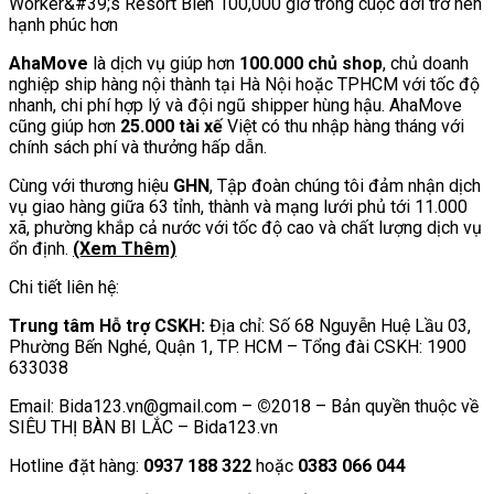
AhaMove
là dịch vụ giúp hơn
100.000 chủ shop
, chủ doanh
nghiệp ship hàng nội thành tại Hà Nội hoặc TPHCM với tốc độ
nhanh, chi phí hợp lý và đội ngũ shipper hùng hậu. AhaMove
cũng giúp hơn
25.000 tài xế
Việt có thu nhập hàng tháng với
chính sách phí và thưởng hấp dẫn.
Cùng với thương hiệu
GHN
, Tập đoàn chúng tôi đảm nhận dịch
vụ giao hàng giữa 63 tỉnh, thành và mạng lưới phủ tới 11.000
xã, phường khắp cả nước với tốc độ cao và chất lượng dịch vụ
ổn định.
(Xem Thêm)
Chi tiết liên hệ:
Trung tâm Hỗ trợ CSKH:
Địa chỉ: Số 68 Nguyễn Huệ Lầu 03,
Phường Bến Nghé, Quận 1, TP. HCM – Tổng đài CSKH: 1900
633038
Email: Bida123.vn@gmail.com –
©
2018 – Bản quyền thuộc về
SIÊU THỊ BÀN BI LẮC – Bida123.vn
Hotline đặt hàng:
0937 188 322
hoặc
0383 066 044