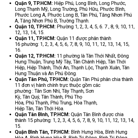
Quận 9, TP.HCM:
Hiệp Phú, Long Bình, Long Phước,
Long Thạnh Mỹ, Long Trường, Phú Hữu, Phước Bình,
Phước Long A, Phước Long B, Tân Phú, Tăng Nhơn Phú
A, Tăng Nhơn Phú B, Trường Thạnh.
Quận 10, TP.HCM:
Phường 1, 2, 3, 4, 5, 6. 7 , 8, 9, 10, 11,
12, 13, 14, 15.
Quận 11, TP.HCM:
Quận 11 được phân thành
16 phường: 1, 2, 3, 4, 5, 6, 7, 8, 9, 10, 11, 12, 13, 14, 15,
16.
Quận 12, TP.HCM:
11 phường là Tân Thới Nhất, Đông
Hưng Thuận, Trung Mỹ Tây, Tân Chánh Hiệp, Tân Thới
Hiệp, Hiệp Thành, Thới An, Thạnh Lộc, Thạnh Xuân, Tân
Hưng Thuận và An Phú Đông.
Quận Tân Phú, TP.HCM:
Quận Tân Phú phân chia thành
11 đơn vị hành chính trực thuộc gồm các
phường : Tân Sơn Nhì, Tây Thạnh, Sơn
Kỳ, Tân Quý, Tân Thành, Phú Thọ
Hòa, Phú Thạnh, Phú Trung, Hòa Thạnh,
Hiệp Tân, Tân Thới Hòa.
Quận Tân Bình, TP.HCM:
Quận Tân Bình được chia
thành 15 phường: 1, 2, 3, 4, 5, 6, 7, 8, 9, 10, 11, 12, 13, 14,
15.
Quận Bình Tân, TP.HCM:
Bình Hưng Hòa, Bình Hưng
Hòa A, Bình Hưng Hòa B, Bình Trị Đông, Bình Trị Đông