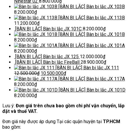
Ninestar 02
8.800.000
₫
[BÀN BI LẮC] Bàn bi lắc JX 103B
8.200.000
₫
[BÀN BI LẮC] Bàn bi lắc JX 113B
11.200.000
₫
[BÀN BI LẮC] Bàn bi lắc JX 101C
8.200.000
₫
[BÀN BI LẮC] Bàn bi lắc JX 101B
8.200.000
₫
[BÀN BI LẮC] Bàn bi lắc JX 101A
8.200.000
₫
[BÀN BI LẮC] Bàn bi lắc JX 125
12.000.000
₫
[BÀN BI LẮC] Bàn bi lắc FireBall
28.900.000
₫
[BÀN BI LẮC] Bàn bi lắc JX 111
12.500.000
₫
10.500.000
₫
[BÀN BI LẮC] Bàn bi lắc JX 117A
8.200.000
₫
[BÀN BI LẮC] Bàn bi lắc JX 101D
8.200.000
₫
Lưu ý:
Đơn giá trên chưa bao gồm chi phí vận chuyển, lắp
đặt và thuế VAT.
Đơn giá này được áp dụng Tại các quận huyện tại
TP.HCM
bao gồm: