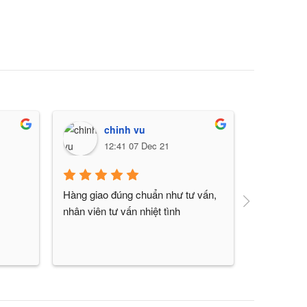
[Phụ K
Caudr
1.800
chinh vu
N
12:41 07 Dec 21
0
Hàng giao đúng chuẩn như tư vấn, 
Shop chuyê
nhân viên tư vấn nhiệt tình
kì chiều k