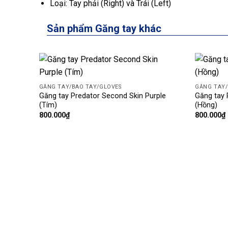
Loại: Tay phải (Right) và Trái (Left)
Sản phẩm Găng tay khác
Add
GĂNG TAY/BAO TAY/GLOVES
GĂNG TAY/
to
Găng tay Predator Second Skin Purple
Găng tay 
wishlist
(Tím)
(Hồng)
800.000
₫
800.000
₫