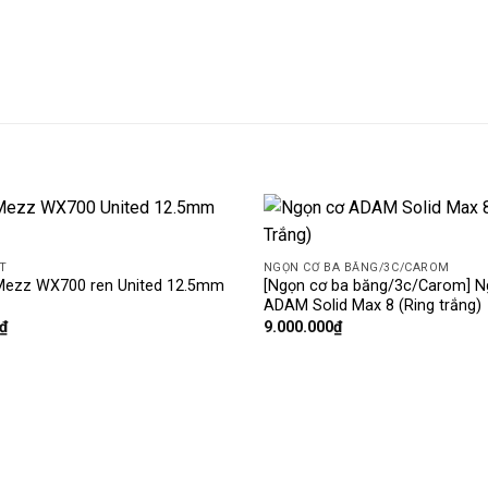
Add
T
NGỌN CƠ BA BĂNG/3C/CAROM
to
Mezz WX700 ren United 12.5mm
[Ngọn cơ ba băng/3c/Carom] N
wishlist
ADAM Solid Max 8 (Ring trắng)
₫
9.000.000
₫