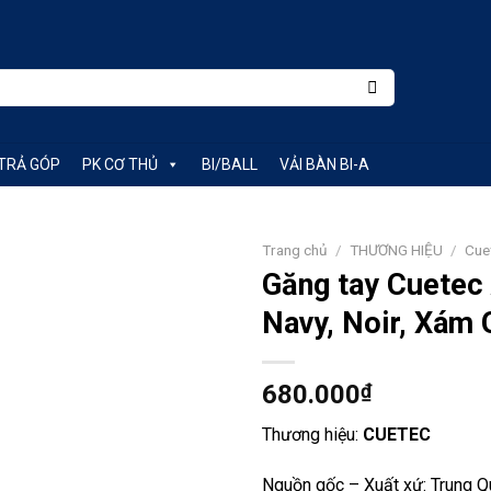
TRẢ GÓP
PK CƠ THỦ
BI/BALL
VẢI BÀN BI-A
Trang chủ
/
THƯƠNG HIỆU
/
Cue
Găng tay Cuetec
Add
Navy, Noir, Xám 
to
wishlist
680.000
₫
Thương hiệu:
CUETEC
Nguồn gốc – Xuất xứ: Trung 