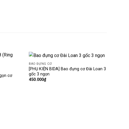
BAO ĐỰNG CƠ
Add
Add
[PHỤ KIỆN BIDA] Bao đựng cơ Đài Loan 3
to
to
gốc 3 ngọn
gọn cơ
wishlist
wishlist
450.000
₫
BAO Đ