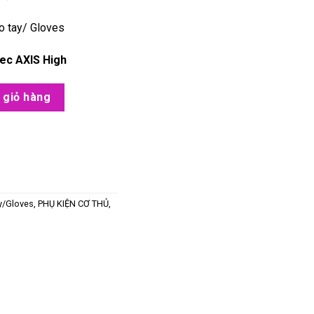
o tay/ Gloves
ec AXIS High
vy, Noir, Xám Ghi số lượng
 giỏ hàng
y/Gloves
,
PHỤ KIỆN CƠ THỦ
,