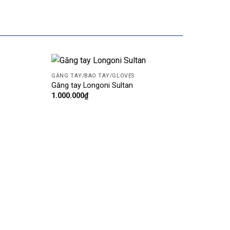
GĂNG TAY/BAO TAY/GLOVES
Add
Add
Găng tay Longoni Sultan
to
to
1.000.000
₫
wishlist
wishlist
GĂNG 
Găng t
900.0