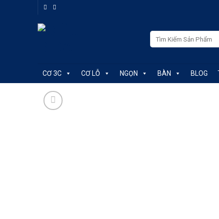
Skip
to
content
Tìm
kiếm:
CƠ 3C
CƠ LỖ
NGỌN
BÀN
BLOG