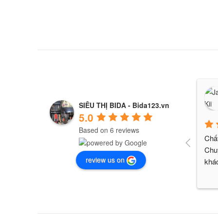
SIÊU THỊ BIDA - Bida123.vn
5.0
Based on 6 reviews
Chất
Chuy
review us on
khác