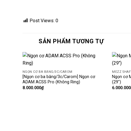
Post Views:
0
SẢN PHẨM TƯƠNG TỰ
Add
NGỌN CƠ BA BĂNG/3C/CAROM
MEZZ SHAF
to
[Ngọn cơ ba băng/3c/Carom] Ngọn cơ
Ngọn cơ 
wishlist
ADAM ACSS Pro (Không Ring)
(29″)
8.000.000
₫
6.000.000